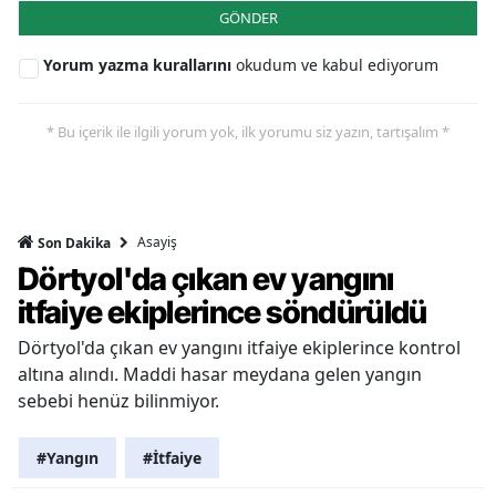
GÖNDER
Yorum yazma kurallarını
okudum ve kabul ediyorum
* Bu içerik ile ilgili yorum yok, ilk yorumu siz yazın, tartışalım *
Asayiş
Son Dakika
Dörtyol'da çıkan ev yangını
itfaiye ekiplerince söndürüldü
Dörtyol'da çıkan ev yangını itfaiye ekiplerince kontrol
altına alındı. Maddi hasar meydana gelen yangın
sebebi henüz bilinmiyor.
#Yangın
#İtfaiye