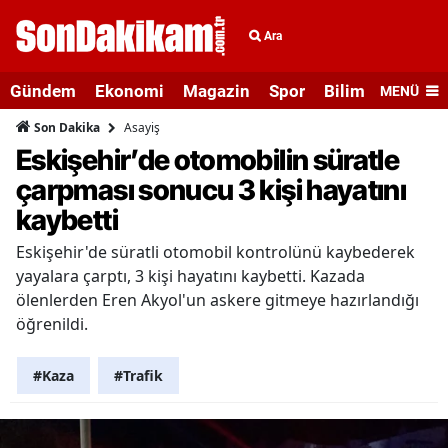
Ara
Gündem
Ekonomi
Magazin
Spor
Bilim ve Teknolo
MENÜ
Asayiş
Son Dakika
Eskişehir’de otomobilin süratle
çarpması sonucu 3 kişi hayatını
kaybetti
Eskişehir'de süratli otomobil kontrolünü kaybederek
yayalara çarptı, 3 kişi hayatını kaybetti. Kazada
ölenlerden Eren Akyol'un askere gitmeye hazırlandığı
öğrenildi.
#Kaza
#Trafik