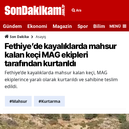
Ara
Gündem
Ekonomi
Magazin
Spor
Bilim ve Teknolo
MENÜ
Asayiş
Son Dakika
Fethiye’de kayalıklarda mahsur
kalan keçi MAG ekipleri
tarafından kurtarıldı
Fethiye’de kayalıklarda mahsur kalan keçi, MAG
ekiplerince yaralı olarak kurtarıldı ve sahibine teslim
edildi.
#Mahsur
#Kurtarma