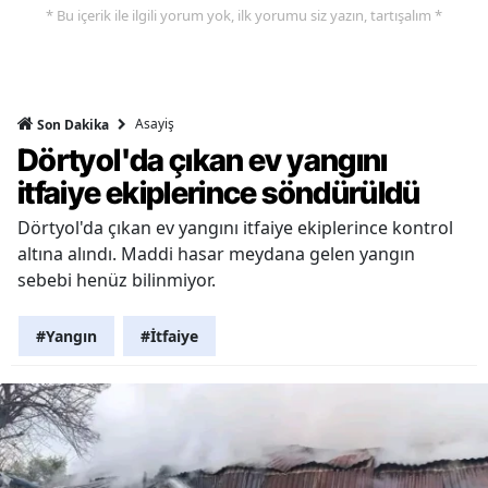
* Bu içerik ile ilgili yorum yok, ilk yorumu siz yazın, tartışalım *
Asayiş
Son Dakika
Dörtyol'da çıkan ev yangını
itfaiye ekiplerince söndürüldü
Dörtyol'da çıkan ev yangını itfaiye ekiplerince kontrol
altına alındı. Maddi hasar meydana gelen yangın
sebebi henüz bilinmiyor.
#Yangın
#İtfaiye