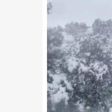
B
B
Bi
B
B
B
Ç
Ç
Ç
D
D