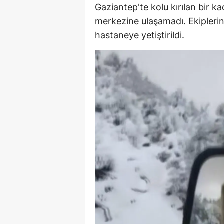
Gaziantep'te kolu kırılan bir ka
M
merkezine ulaşamadı. Ekiplerin
İ
hastaneye yetiştirildi.
İ
K
K
K
Kı
K
K
K
K