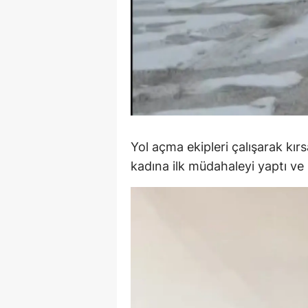
Y
K
Ki
O
D
Yol açma ekipleri çalışarak kır
kadına ilk müdahaleyi yaptı ve 