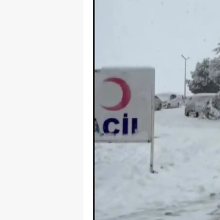
Y
Z
A
B
K
K
B
Ş
B
A
I