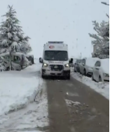
ozgat
onguldak
ksaray
ayburt
araman
ırıkkale
atman
ırnak
artın
rdahan
ğdır