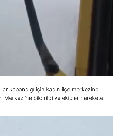
amsun
irt
inop
ivas
ekirdağ
okat
rabzon
ollar kapandığı için kadın ilçe merkezine
unceli
 Merkezi’ne bildirildi ve ekipler harekete
anlıurfa
şak
an