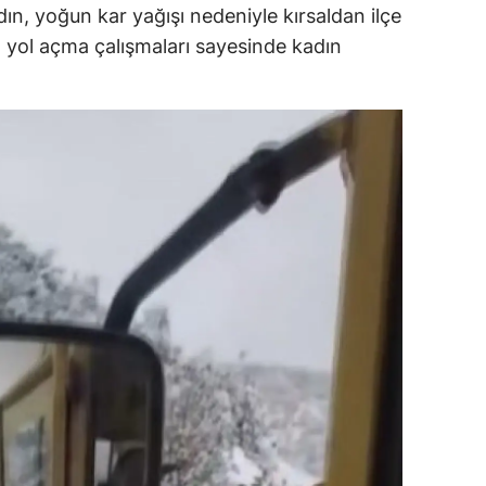
dın, yoğun kar yağışı nedeniyle kırsaldan ilçe
ersin
 yol açma çalışmaları sayesinde kadın
stanbul
zmir
ars
astamonu
ayseri
rklareli
ırşehir
ocaeli
onya
ütahya