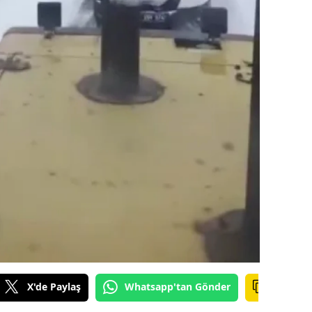
dirne
lazığ
rzincan
rzurum
skişehir
aziantep
iresun
ümüşhane
akkari
atay
X'de Paylaş
Whatsapp'tan Gönder
sparta