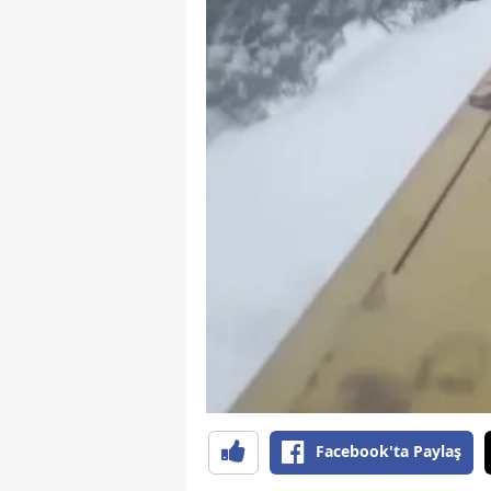
E
E
E
E
E
G
G
G
H
H
Facebook'ta Paylaş
I