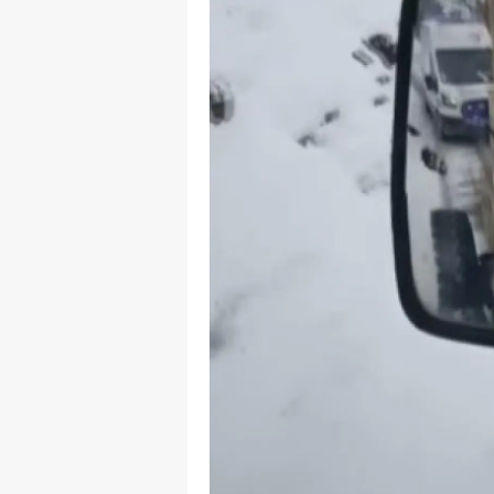
M
M
K
M
M
M
N
N
O
R
S