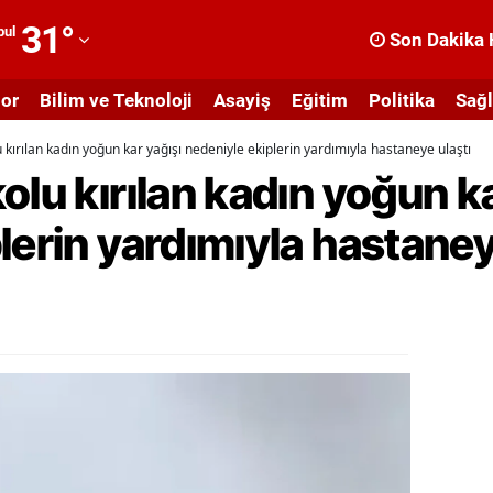
31
°
bul
Son Dakika 
dana
or
Bilim ve Teknoloji
Asayiş
Eğitim
Politika
Sağl
dıyaman
 kırılan kadın yoğun kar yağışı nedeniyle ekiplerin yardımıyla hastaneye ulaştı
fyonkarahisar
olu kırılan kadın yoğun ka
ğrı
lerin yardımıyla hastaney
masya
nkara
ntalya
rtvin
ydın
alıkesir