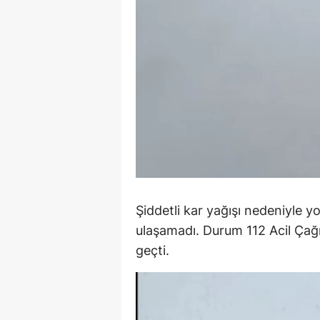
S
Si
S
S
T
T
T
Şiddetli kar yağışı nedeniyle y
T
ulaşamadı. Durum 112 Acil Çağrı
geçti.
Ş
U
V