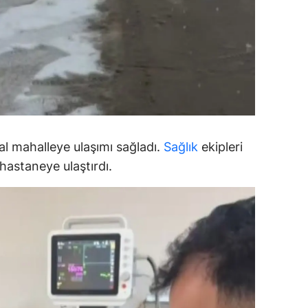
alova
arabük
lis
smaniye
üzce
sal mahalleye ulaşımı sağladı.
Sağlık
ekipleri
hastaneye ulaştırdı.