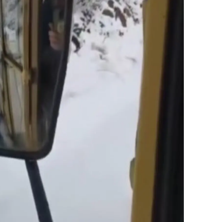
alatya
anisa
ahramanmaraş
ardin
uğla
uş
evşehir
iğde
rdu
ize
akarya