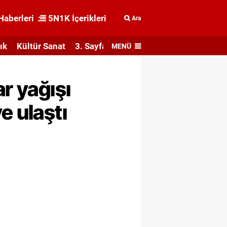
Haberleri
5N1K İçerikleri
Ara
ık
Kültür Sanat
3. Sayfa
MENÜ
r yağışı
e ulaştı