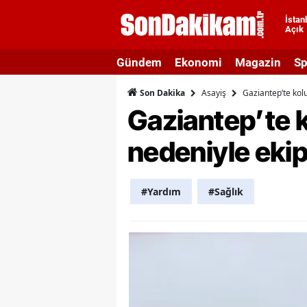
İstan
Açık
A
Gündem
Ekonomi
Magazin
Sp
A
Asayiş
Gaziantep’te kolu
Son Dakika
A
Gaziantep’te k
A
nedeniyle ekip
A
A
#Yardım
#Sağlık
A
A
A
B