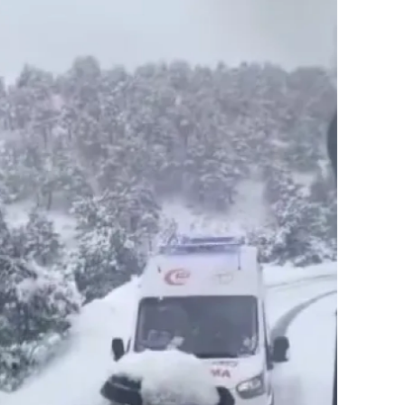
ilecik
ingöl
tlis
olu
urdur
ursa
anakkale
ankırı
orum
enizli
iyarbakır