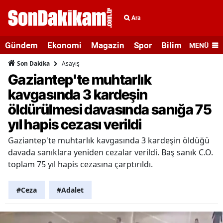
Ara
Gündem
Ekonomi
Magazin
Spor
Bilim ve Teknolo
MENÜ
Asayiş
Son Dakika
Gaziantep'te muhtarlık
kavgasında 3 kardeşin
öldürülmesi davasında sanığa 75
yıl hapis cezası verildi
Gaziantep'te muhtarlık kavgasında 3 kardeşin öldüğü
davada sanıklara yeniden cezalar verildi. Baş sanık C.O.
toplam 75 yıl hapis cezasına çarptırıldı.
#Ceza
#Adalet