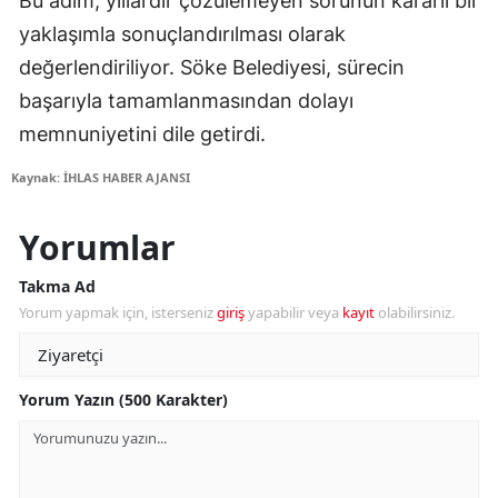
Bu adım, yıllardır çözülemeyen sorunun kararlı bir
yaklaşımla sonuçlandırılması olarak
değerlendiriliyor. Söke Belediyesi, sürecin
başarıyla tamamlanmasından dolayı
memnuniyetini dile getirdi.
Kaynak: İHLAS HABER AJANSI
Yorumlar
Takma Ad
Yorum yapmak için, isterseniz
giriş
yapabilir veya
kayıt
olabilirsiniz.
Yorum Yazın (500 Karakter)