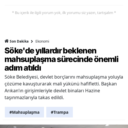
* Bu içerik ile ilgili yorum yok, ilk yorumu siz yazın, tartışalım *
Ekonomi
Son Dakika
Söke'de yıllardır beklenen
mahsuplaşma sürecinde önemli
adım atıldı
Söke Belediyesi, devlet borçlarını mahsuplaşma yoluyla
çözüme kavuşturarak mali yükünü hafifletti. Başkan
Arıkan’ın girişimleriyle devlet binaları Hazine
taşınmazlarıyla takas edildi.
#Mahsuplaşma
#Trampa