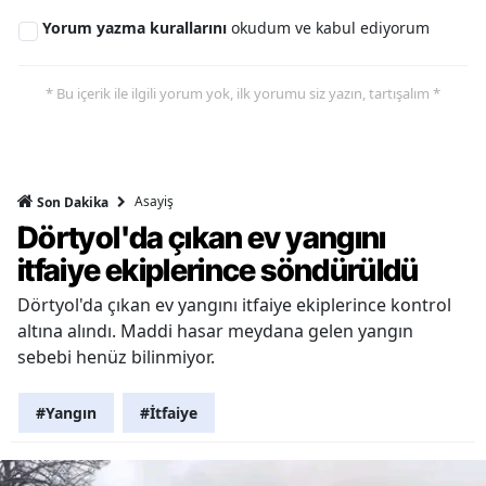
Yorum yazma kurallarını
okudum ve kabul ediyorum
* Bu içerik ile ilgili yorum yok, ilk yorumu siz yazın, tartışalım *
Asayiş
Son Dakika
Dörtyol'da çıkan ev yangını
itfaiye ekiplerince söndürüldü
Dörtyol'da çıkan ev yangını itfaiye ekiplerince kontrol
altına alındı. Maddi hasar meydana gelen yangın
sebebi henüz bilinmiyor.
#Yangın
#İtfaiye