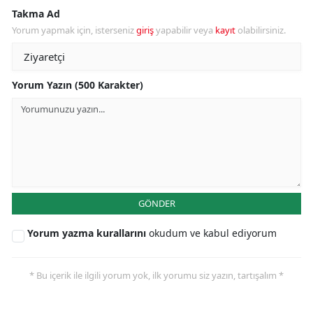
Takma Ad
Yorum yapmak için, isterseniz
giriş
yapabilir veya
kayıt
olabilirsiniz.
Yorum Yazın (500 Karakter)
GÖNDER
Yorum yazma kurallarını
okudum ve kabul ediyorum
* Bu içerik ile ilgili yorum yok, ilk yorumu siz yazın, tartışalım *