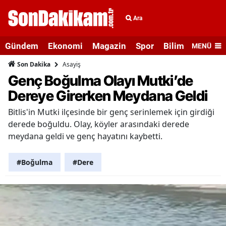
Ara
Gündem
Ekonomi
Magazin
Spor
Bilim ve Teknolo
MENÜ
Asayiş
Son Dakika
Genç Boğulma Olayı Mutki’de
Dereye Girerken Meydana Geldi
Bitlis'in Mutki ilçesinde bir genç serinlemek için girdiği
derede boğuldu. Olay, köyler arasındaki derede
meydana geldi ve genç hayatını kaybetti.
#Boğulma
#Dere