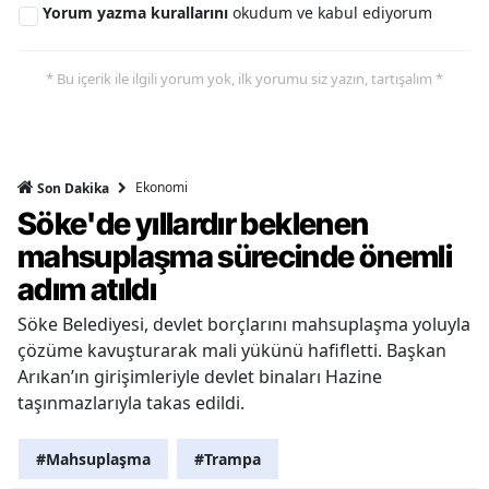
Yorum yazma kurallarını
okudum ve kabul ediyorum
* Bu içerik ile ilgili yorum yok, ilk yorumu siz yazın, tartışalım *
Ekonomi
Son Dakika
Söke'de yıllardır beklenen
mahsuplaşma sürecinde önemli
adım atıldı
Söke Belediyesi, devlet borçlarını mahsuplaşma yoluyla
çözüme kavuşturarak mali yükünü hafifletti. Başkan
Arıkan’ın girişimleriyle devlet binaları Hazine
taşınmazlarıyla takas edildi.
#Mahsuplaşma
#Trampa