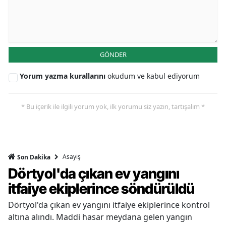
GÖNDER
Yorum yazma kurallarını
okudum ve kabul ediyorum
* Bu içerik ile ilgili yorum yok, ilk yorumu siz yazın, tartışalım *
Asayiş
Son Dakika
Dörtyol'da çıkan ev yangını
itfaiye ekiplerince söndürüldü
Dörtyol'da çıkan ev yangını itfaiye ekiplerince kontrol
altına alındı. Maddi hasar meydana gelen yangın