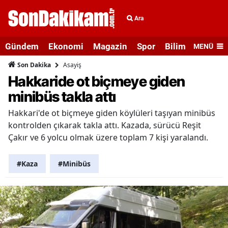
Ara
Gündem
Ekonomi
Magazin
Spor
Bilim ve Teknolo
MENÜ
Asayiş
Son Dakika
Hakkaride ot biçmeye giden
minibüs takla attı
Hakkari'de ot biçmeye giden köylüleri taşıyan minibüs
kontrolden çıkarak takla attı. Kazada, sürücü Reşit
Çakır ve 6 yolcu olmak üzere toplam 7 kişi yaralandı.
#Kaza
#Minibüs