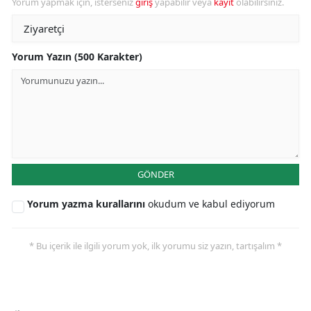
Yorum yapmak için, isterseniz
giriş
yapabilir veya
kayıt
olabilirsiniz.
Yorum Yazın (500 Karakter)
GÖNDER
Yorum yazma kurallarını
okudum ve kabul ediyorum
* Bu içerik ile ilgili yorum yok, ilk yorumu siz yazın, tartışalım *