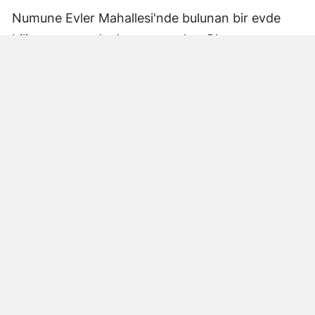
Numune Evler Mahallesi'nde bulunan bir evde
bilinmeyen nedenle yangın çıktı. Olay,
çevredekiler tarafından fark edilerek yetkililere
bildirildi.
Hatay Büyükşehir Belediyesi'ne bağlı itfaiye
ekipleri hızla olay yerine ulaştı. Yangın,