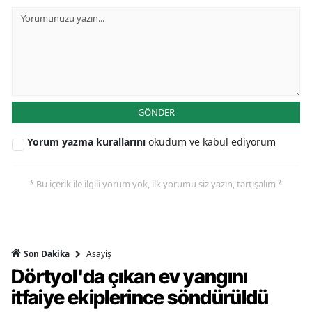
GÖNDER
Yorum yazma kurallarını
okudum ve kabul ediyorum
* Bu içerik ile ilgili yorum yok, ilk yorumu siz yazın, tartışalım *
Asayiş
Son Dakika
Dörtyol'da çıkan ev yangını
itfaiye ekiplerince söndürüldü