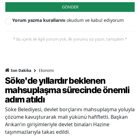
GÖNDER
Yorum yazma kurallarını
okudum ve kabul ediyorum
* Bu içerik ile ilgili yorum yok, ilk yorumu siz yazın, tartışalım *
Ekonomi
Son Dakika
Söke'de yıllardır beklenen
mahsuplaşma sürecinde önemli
adım atıldı
Söke Belediyesi, devlet borçlarını mahsuplaşma yoluyla
çözüme kavuşturarak mali yükünü hafifletti. Başkan
Arıkan’ın girişimleriyle devlet binaları Hazine
taşınmazlarıyla takas edildi.