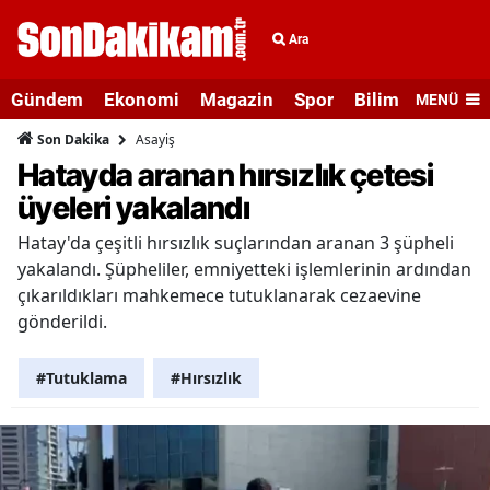
Ara
Gündem
Ekonomi
Magazin
Spor
Bilim ve Teknolo
MENÜ
Asayiş
Son Dakika
Hatayda aranan hırsızlık çetesi
üyeleri yakalandı
Hatay'da çeşitli hırsızlık suçlarından aranan 3 şüpheli
yakalandı. Şüpheliler, emniyetteki işlemlerinin ardından
çıkarıldıkları mahkemece tutuklanarak cezaevine
gönderildi.
#Tutuklama
#Hırsızlık