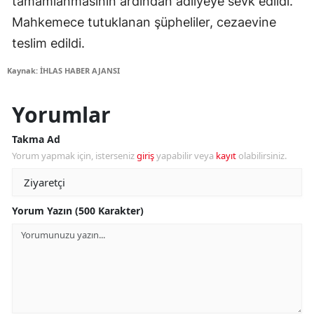
tamamlanmasının ardından adliyeye sevk edildi.
Mahkemece tutuklanan şüpheliler, cezaevine
teslim edildi.
Kaynak: İHLAS HABER AJANSI
Yorumlar
Takma Ad
Yorum yapmak için, isterseniz
giriş
yapabilir veya
kayıt
olabilirsiniz.
Yorum Yazın (500 Karakter)