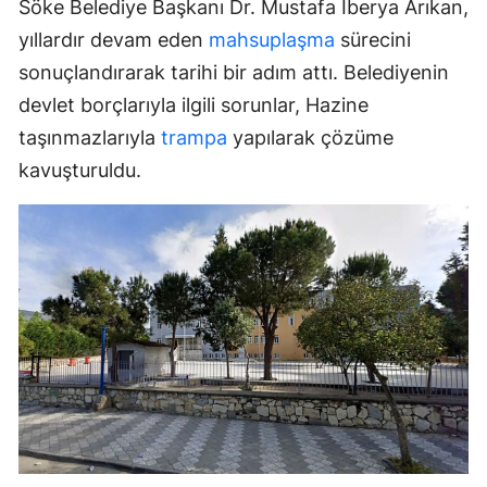
Söke Belediye Başkanı Dr. Mustafa İberya Arıkan,
yıllardır devam eden
mahsuplaşma
sürecini
sonuçlandırarak tarihi bir adım attı. Belediyenin
devlet borçlarıyla ilgili sorunlar, Hazine
taşınmazlarıyla
trampa
yapılarak çözüme
kavuşturuldu.