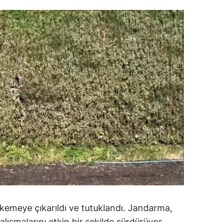
ersin
stanbul
zmir
ars
astamonu
ayseri
rklareli
ırşehir
ocaeli
onya
kemeye çıkarıldı ve tutuklandı. Jandarma,
ütahya
alışmalarını etkin bir şekilde sürdürüyor.