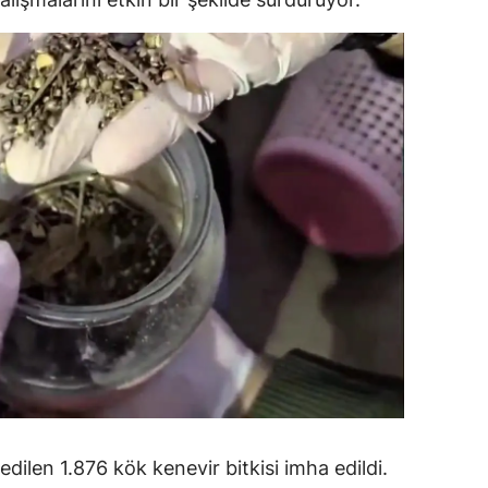
alatya
anisa
ahramanmaraş
ardin
uğla
uş
evşehir
iğde
rdu
ize
ilen 1.876 kök kenevir bitkisi imha edildi.
akarya