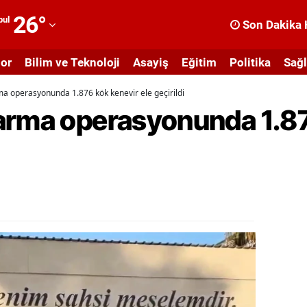
26
°
bul
Son Dakika 
dana
or
Bilim ve Teknoloji
Asayiş
Eğitim
Politika
Sağl
dıyaman
a operasyonunda 1.876 kök kenevir ele geçirildi
fyonkarahisar
arma operasyonunda 1.87
ğrı
masya
nkara
ntalya
rtvin
ydın
alıkesir