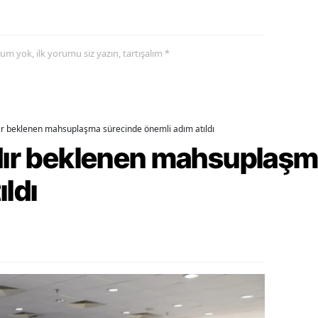
alova
yorum yok, ilk yorumu siz yazın, tartışalım *
arabük
lis
smaniye
dır beklenen mahsuplaşma sürecinde önemli adım atıldı
üzce
rdır beklenen mahsuplaş
ıldı