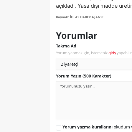
açıkladı. Yasa dışı madde üreti
Y
Kaynak: İHLAS HABER AJANSI
Z
Yorumlar
A
Takma Ad
B
Yorum yapmak için, isterseniz
giriş
yapabili
K
K
Yorum Yazın (500 Karakter)
B
Ş
B
A
Yorum yazma kurallarını
okudum v
I