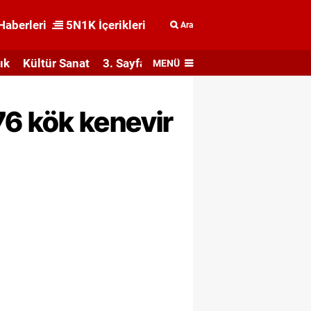
Haberleri
5N1K İçerikleri
Ara
ık
Kültür Sanat
3. Sayfa
MENÜ
6 kök kenevir