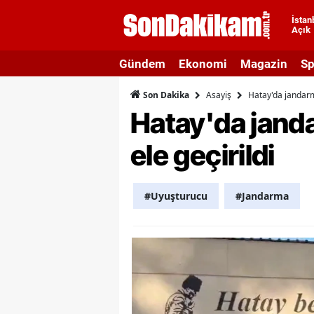
İstan
Açık
A
Gündem
Ekonomi
Magazin
Sp
A
Asayiş
Hatay'da jandarm
Son Dakika
A
Hatay'da jand
A
ele geçirildi
A
A
#Uyuşturucu
#Jandarma
A
A
A
B