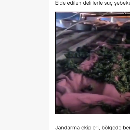
Elde edilen delillerle suç şebe
S
Si
S
S
T
T
T
T
Ş
U
Jandarma ekipleri, bölgede be
V