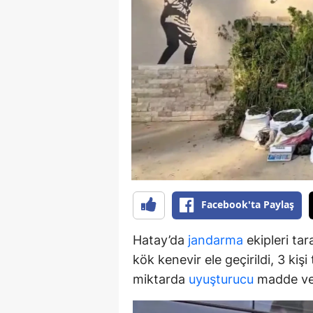
B
B
Bi
B
B
B
Ç
Facebook'ta Paylaş
Ç
Hatay’da
jandarma
ekipleri ta
Ç
kök kenevir ele geçirildi, 3 kiş
D
miktarda
uyuşturucu
madde ve 
D