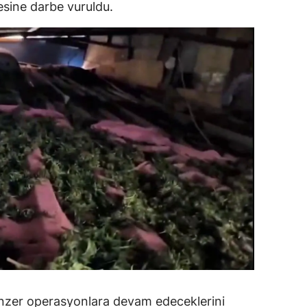
kesine darbe vuruldu.
amsun
irt
inop
ivas
ekirdağ
okat
rabzon
unceli
anlıurfa
şak
nzer operasyonlara devam edeceklerini
an