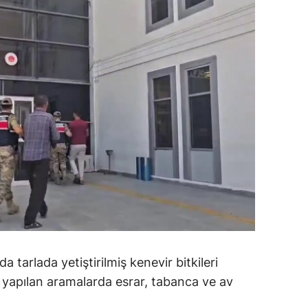
dirne
lazığ
rzincan
rzurum
skişehir
aziantep
iresun
ümüşhane
akkari
 tarlada yetiştirilmiş kenevir bitkileri
atay
e yapılan aramalarda esrar, tabanca ve av
sparta