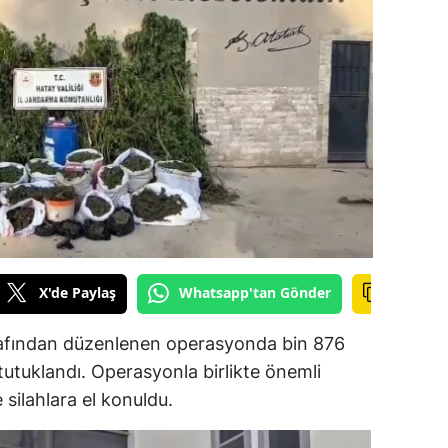
ilecik
ingöl
tlis
olu
urdur
ursa
anakkale
X'de Paylaş
Whatsapp'tan Gönder
ankırı
rafından düzenlenen operasyonda bin 876
orum
i tutuklandı. Operasyonla birlikte önemli
enizli
silahlara el konuldu.
iyarbakır