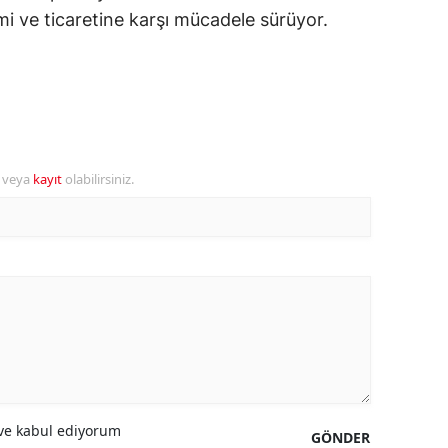
mi ve ticaretine karşı mücadele sürüyor.
ozgat
onguldak
ksaray
ayburt
r veya
kayıt
olabilirsiniz.
araman
ırıkkale
atman
ırnak
artın
rdahan
e kabul ediyorum
GÖNDER
ğdır