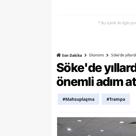
Y
* Bu içerik ile ilgili 
K
Ki
O
Ekonomi
Söke'de yıllar
Son Dakika
D
Söke'de yılla
önemli adım at
#Mahsuplaşma
#Trampa