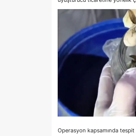
M
M
K
M
M
M
N
N
O
R
Operasyon kapsamında tespit ed
S