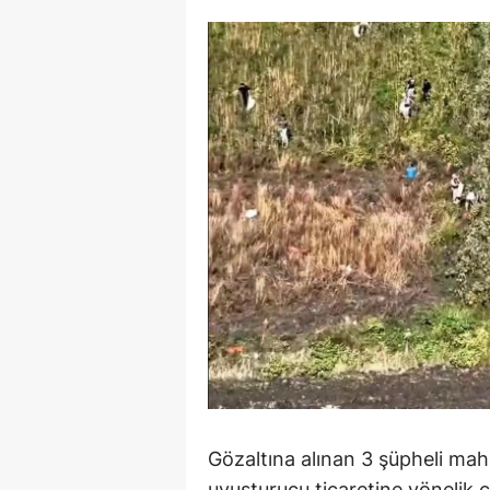
M
İ
İ
K
K
K
Kı
K
K
K
Gözaltına alınan 3 şüpheli mah
K
uyuşturucu ticaretine yönelik ç