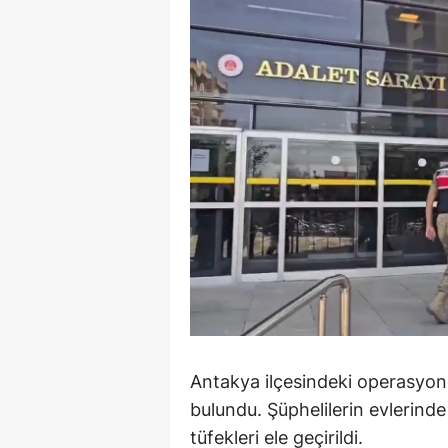
E
E
E
E
E
G
G
G
H
Antakya ilçesindeki operasyonda
H
bulundu. Şüphelilerin evlerind
I
tüfekleri ele geçirildi.