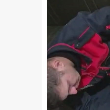
Y
K
Ki
O
D