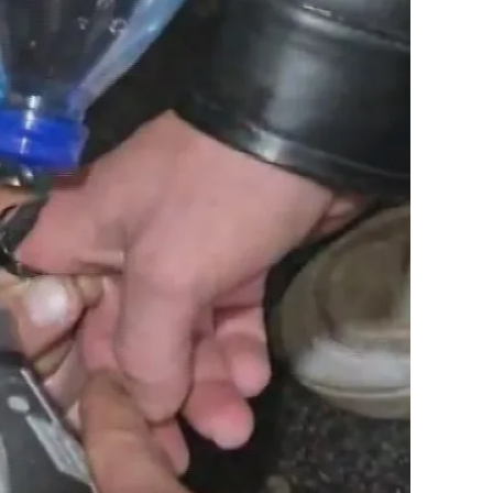
dirne
lazığ
rzincan
rzurum
skişehir
aziantep
iresun
ümüşhane
akkari
atay
sparta