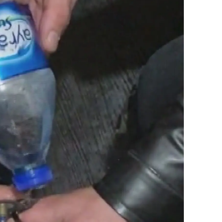
alatya
anisa
ahramanmaraş
ardin
uğla
uş
evşehir
iğde
rdu
ize
akarya