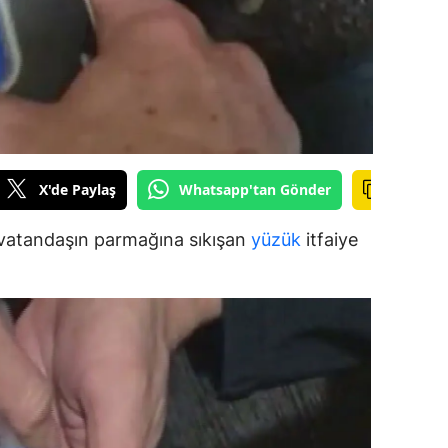
ersin
stanbul
zmir
ars
X'de Paylaş
Whatsapp'tan Gönder
astamonu
ayseri
r vatandaşın parmağına sıkışan
yüzük
itfaiye
rklareli
ırşehir
ocaeli
onya
ütahya