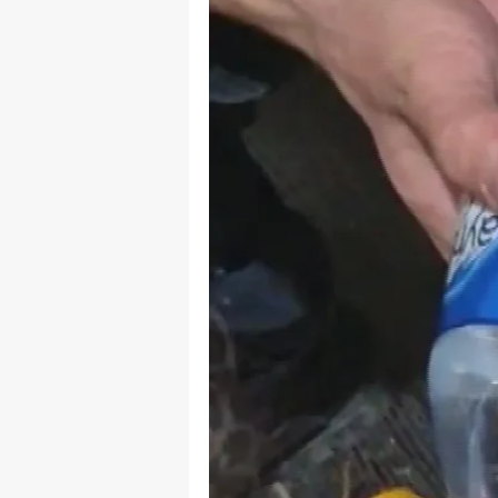
B
B
Bi
B
B
B
Ç
Ç
Ç
D
D