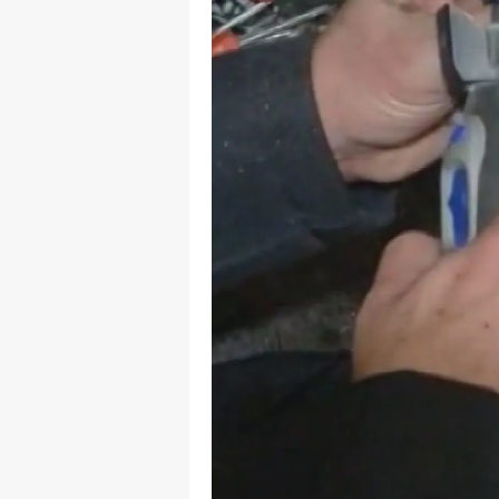
S
Si
S
S
T
T
T
T
Ş
U
V