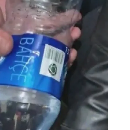
ilecik
ingöl
tlis
olu
urdur
ursa
anakkale
ankırı
orum
enizli
iyarbakır