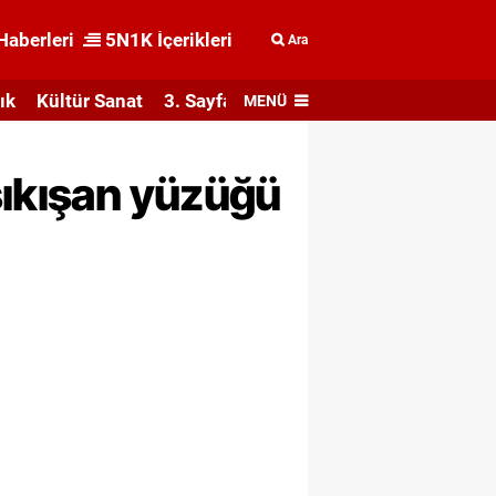
Haberleri
5N1K İçerikleri
Ara
ık
Kültür Sanat
3. Sayfa
MENÜ
sıkışan yüzüğü