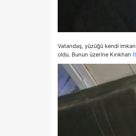
Y
Z
A
Vatandaş, yüzüğü kendi imkanl
B
oldu. Bunun üzerine Kırıkhan
İ
K
K
B
Ş
B
A
I