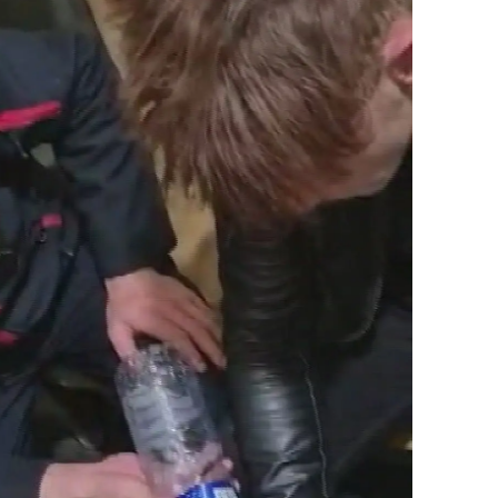
alova
arabük
lis
smaniye
üzce