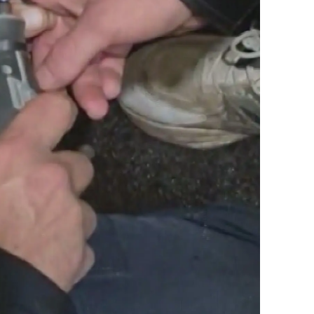
amsun
irt
inop
ivas
ekirdağ
okat
rabzon
unceli
anlıurfa
şak
an