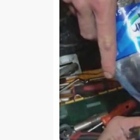
M
M
K
M
M
M
N
N
O
R
S