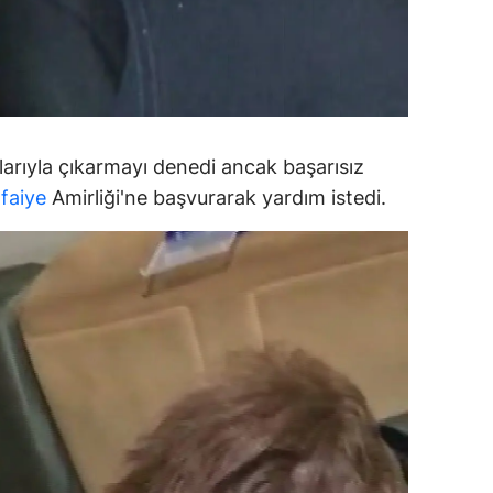
ozgat
onguldak
ksaray
arıyla çıkarmayı denedi ancak başarısız
ayburt
tfaiye
Amirliği'ne başvurarak yardım istedi.
araman
ırıkkale
atman
ırnak
artın
rdahan
ğdır