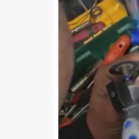
E
E
E
E
E
G
G
G
H
H
I