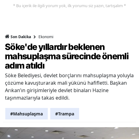
* Bu içerik ile ilgili yorum yok, ilk yorumu siz yazın, tartışalım *
Ekonomi
Son Dakika
Söke'de yıllardır beklenen
mahsuplaşma sürecinde önemli
adım atıldı
Söke Belediyesi, devlet borçlarını mahsuplaşma yoluyla
çözüme kavuşturarak mali yükünü hafifletti. Başkan
Arıkan’ın girişimleriyle devlet binaları Hazine
taşınmazlarıyla takas edildi.
#Mahsuplaşma
#Trampa