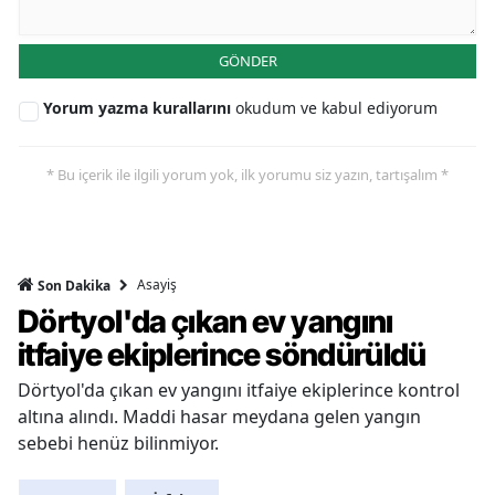
GÖNDER
Yorum yazma kurallarını
okudum ve kabul ediyorum
* Bu içerik ile ilgili yorum yok, ilk yorumu siz yazın, tartışalım *
Asayiş
Son Dakika
Dörtyol'da çıkan ev yangını
itfaiye ekiplerince söndürüldü
Dörtyol'da çıkan ev yangını itfaiye ekiplerince kontrol
altına alındı. Maddi hasar meydana gelen yangın
sebebi henüz bilinmiyor.