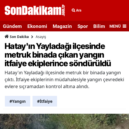
Ara
Gündem
Ekonomi
Magazin
Spor
Bilim ve Teknolo
MENÜ
Asayiş
Son Dakika
Hatay'ın Yayladağı ilçesinde
metruk binada çıkan yangın
itfaiye ekiplerince söndürüldü
Hatay'ın Yayladağı ilçesinde metruk bir binada yangın
çıktı. İtfaiye ekiplerinin müdahalesiyle yangın çevredeki
evlere sıçramadan kontrol altına alındı.
#Yangın
#İtfaiye