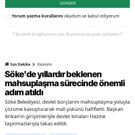
GÖNDER
Yorum yazma kurallarını
okudum ve kabul ediyorum
* Bu içerik ile ilgili yorum yok, ilk yorumu siz yazın, tartışalım *
Ekonomi
Son Dakika
Söke'de yıllardır beklenen
mahsuplaşma sürecinde önemli
adım atıldı
Söke Belediyesi, devlet borçlarını mahsuplaşma yoluyla
çözüme kavuşturarak mali yükünü hafifletti. Başkan
Arıkan’ın girişimleriyle devlet binaları Hazine
taşınmazlarıyla takas edildi.