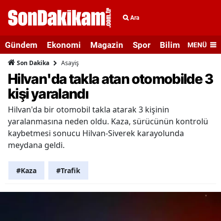
Ara
Gündem
Ekonomi
Magazin
Spor
Bilim ve Teknolo
MENÜ
Asayiş
Son Dakika
Hilvan'da takla atan otomobilde 3
kişi yaralandı
Hilvan'da bir otomobil takla atarak 3 kişinin
yaralanmasına neden oldu. Kaza, sürücünün kontrolü
kaybetmesi sonucu Hilvan-Siverek karayolunda
meydana geldi.
#Kaza
#Trafik