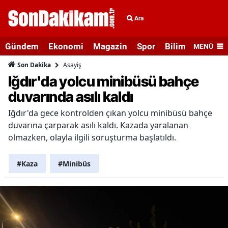
Ara
Gündem
Ekonomi
Magazin
Spor
Bilim ve Teknolo
MENÜ
Asayiş
Son Dakika
Iğdır'da yolcu minibüsü bahçe
duvarında asılı kaldı
Iğdır'da gece kontrolden çıkan yolcu minibüsü bahçe
duvarına çarparak asılı kaldı. Kazada yaralanan
olmazken, olayla ilgili soruşturma başlatıldı.
#Kaza
#Minibüs