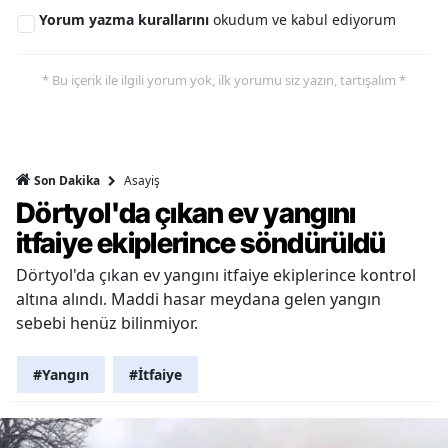
Yorum yazma kurallarını
okudum ve kabul ediyorum
* Bu içerik ile ilgili yorum yok, ilk yorumu siz yazın, tartışalım *
Asayiş
Son Dakika
Dörtyol'da çıkan ev yangını
itfaiye ekiplerince söndürüldü
Dörtyol'da çıkan ev yangını itfaiye ekiplerince kontrol
altına alındı. Maddi hasar meydana gelen yangın
sebebi henüz bilinmiyor.
#Yangın
#İtfaiye