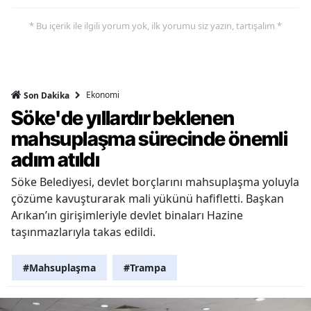
* Bu içerik ile ilgili yorum yok, ilk yorumu siz yazın, tartışalım *
Ekonomi
Son Dakika
Söke'de yıllardır beklenen
mahsuplaşma sürecinde önemli
adım atıldı
Söke Belediyesi, devlet borçlarını mahsuplaşma yoluyla
çözüme kavuşturarak mali yükünü hafifletti. Başkan
Arıkan’ın girişimleriyle devlet binaları Hazine
taşınmazlarıyla takas edildi.
#Mahsuplaşma
#Trampa