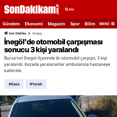
Ara
Gündem
Ekonomi
Magazin
Spor
Bilim ve Teknolo
MENÜ
Asayiş
Son Dakika
İnegöl'de otomobil çarpışması
sonucu 3 kişi yaralandı
Bursa'nın İnegöl ilçesinde iki otomobil çarpıştı, 3 kişi
yaralandı. Kazada yaralananlar ambulansla hastaneye
kaldırıldı.
#Kaza
#Yaralı