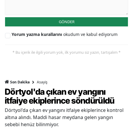
GÖNDER
Yorum yazma kurallarını
okudum ve kabul ediyorum
* Bu içerik ile ilgili yorum yok, ilk yorumu siz yazın, tartışalım *
Asayiş
Son Dakika
Dörtyol'da çıkan ev yangını
itfaiye ekiplerince söndürüldü
Dörtyol'da çıkan ev yangını itfaiye ekiplerince kontrol
altına alındı. Maddi hasar meydana gelen yangın
sebebi henüz bilinmiyor.