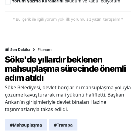
Yorum yazma kurallarını
okudum ve kabul ediyorum
* Bu içerik ile ilgili yorum yok, ilk yorumu siz yazın, tartışalım *
Ekonomi
Son Dakika
Söke'de yıllardır beklenen
mahsuplaşma sürecinde önemli
adım atıldı
Söke Belediyesi, devlet borçlarını mahsuplaşma yoluyla
çözüme kavuşturarak mali yükünü hafifletti. Başkan
Arıkan’ın girişimleriyle devlet binaları Hazine
taşınmazlarıyla takas edildi.
#Mahsuplaşma
#Trampa