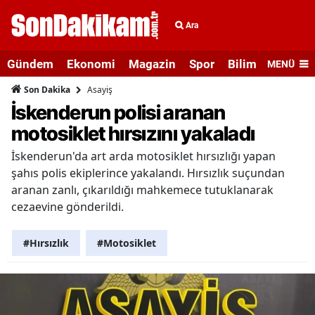
Ara
Gündem
Ekonomi
Magazin
Spor
Bilim ve Teknolo
MENÜ
Asayiş
Son Dakika
İskenderun polisi aranan
motosiklet hırsızını yakaladı
İskenderun'da art arda motosiklet hırsızlığı yapan
şahıs polis ekiplerince yakalandı. Hırsızlık suçundan
aranan zanlı, çıkarıldığı mahkemece tutuklanarak
cezaevine gönderildi.
#Hırsızlık
#Motosiklet