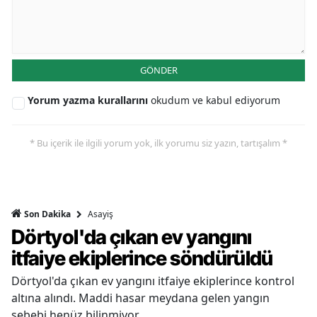
GÖNDER
Yorum yazma kurallarını
okudum ve kabul ediyorum
* Bu içerik ile ilgili yorum yok, ilk yorumu siz yazın, tartışalım *
Asayiş
Son Dakika
Dörtyol'da çıkan ev yangını
itfaiye ekiplerince söndürüldü
Dörtyol'da çıkan ev yangını itfaiye ekiplerince kontrol
altına alındı. Maddi hasar meydana gelen yangın
sebebi henüz bilinmiyor.