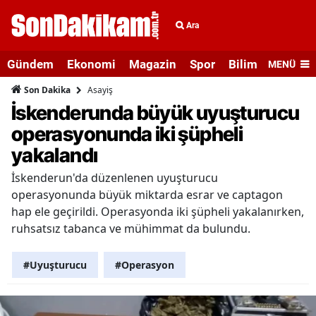
Ara
Gündem
Ekonomi
Magazin
Spor
Bilim ve Teknolo
MENÜ
Asayiş
Son Dakika
İskenderunda büyük uyuşturucu
operasyonunda iki şüpheli
yakalandı
İskenderun'da düzenlenen uyuşturucu
operasyonunda büyük miktarda esrar ve captagon
hap ele geçirildi. Operasyonda iki şüpheli yakalanırken,
ruhsatsız tabanca ve mühimmat da bulundu.
#Uyuşturucu
#Operasyon