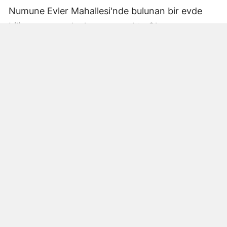
Numune Evler Mahallesi'nde bulunan bir evde
bilinmeyen nedenle yangın çıktı. Olay,
çevredekiler tarafından fark edilerek yetkililere
bildirildi.
Hatay Büyükşehir Belediyesi'ne bağlı itfaiye
ekipleri hızla olay yerine ulaştı. Yangın,