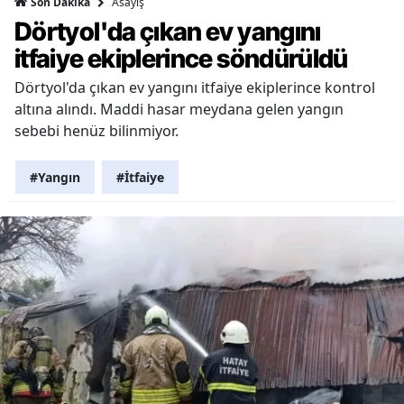
Asayiş
Son Dakika
Dörtyol'da çıkan ev yangını
itfaiye ekiplerince söndürüldü
Dörtyol'da çıkan ev yangını itfaiye ekiplerince kontrol
altına alındı. Maddi hasar meydana gelen yangın
sebebi henüz bilinmiyor.
#Yangın
#İtfaiye