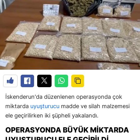
İskenderun'da düzenlenen operasyonda çok
miktarda
uyuşturucu
madde ve silah malzemesi
ele geçirilirken iki şüpheli yakalandı.
OPERASYONDA BÜYÜK MIKTARDA
UYUŞTURUCU ELE GEÇIRILDI