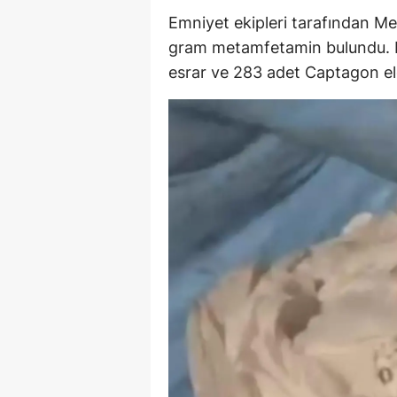
Emniyet ekipleri tarafından M
M
gram metamfetamin bulundu. M
M
esrar ve 283 adet Captagon ele
K
M
M
M
N
N
O
R
S