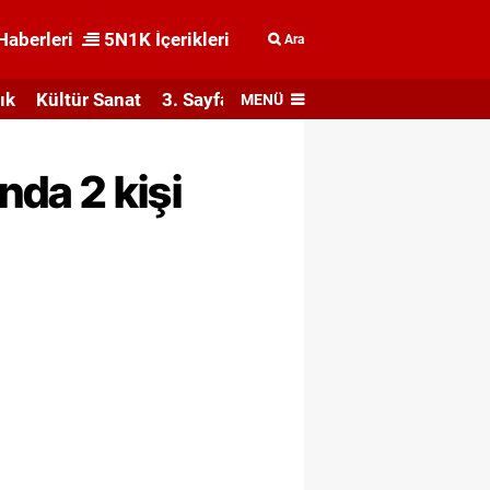
Haberleri
5N1K İçerikleri
Ara
ık
Kültür Sanat
3. Sayfa
MENÜ
da 2 kişi