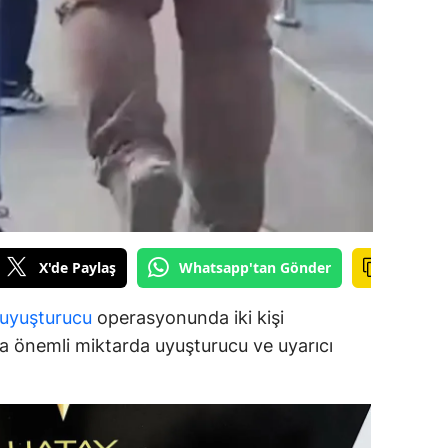
dirne
lazığ
rzincan
rzurum
skişehir
aziantep
X'de Paylaş
Whatsapp'tan Gönder
iresun
ümüşhane
uyuşturucu
operasyonunda iki kişi
a önemli miktarda uyuşturucu ve uyarıcı
akkari
atay
sparta