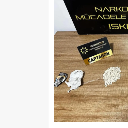
M
İ
İ
K
K
K
Kı
K
K
K
K