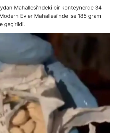
eydan Mahallesi'ndeki bir konteynerde 34
alatya
odern Evler Mahallesi'nde ise 185 gram
anisa
 geçirildi.
ahramanmaraş
ardin
uğla
uş
evşehir
iğde
rdu
ize
akarya