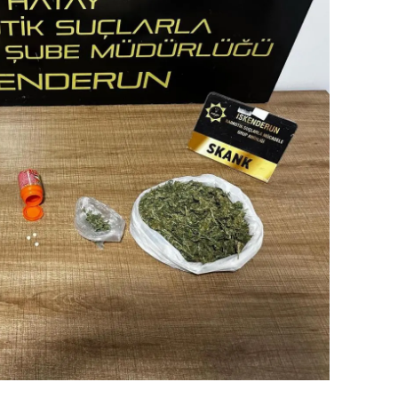
ersin
stanbul
zmir
ars
astamonu
ayseri
rklareli
ırşehir
ocaeli
onya
ütahya