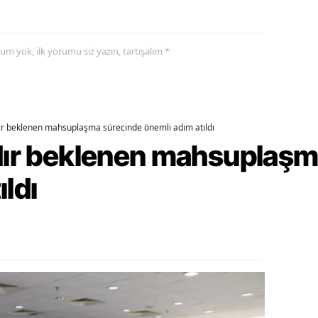
alova
yorum yok, ilk yorumu siz yazın, tartışalım *
arabük
lis
smaniye
dır beklenen mahsuplaşma sürecinde önemli adım atıldı
üzce
rdır beklenen mahsuplaş
ıldı