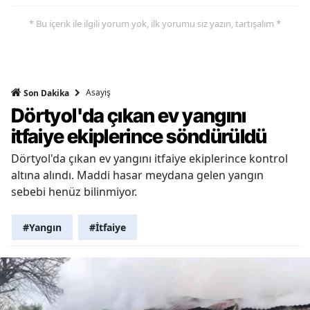
* Bu içerik ile ilgili yorum yok, ilk yorumu siz yazın, tartışalım *
Asayiş
Son Dakika
Dörtyol'da çıkan ev yangını
itfaiye ekiplerince söndürüldü
Dörtyol'da çıkan ev yangını itfaiye ekiplerince kontrol
altına alındı. Maddi hasar meydana gelen yangın
sebebi henüz bilinmiyor.
#Yangın
#İtfaiye