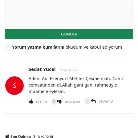
GÖNDER
Yorum yazma kurallarını
okudum ve kabul ediyorum
Sedat Yücel
6 ay önce
Adem Abi Esenyurt Mehter Çeşme mah. Cami
S
cemaatinden di.Allah gani gani rahmetiyle
muamele eylesin.
0
0
CEVAPLA
BEĞEN
BEĞENME
Ekonomi
Son Dakika