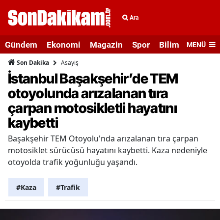
Ara
Gündem
Ekonomi
Magazin
Spor
Bilim ve Teknolo
MENÜ
Asayiş
Son Dakika
İstanbul Başakşehir’de TEM
otoyolunda arızalanan tıra
çarpan motosikletli hayatını
kaybetti
Başakşehir TEM Otoyolu'nda arızalanan tıra çarpan
motosiklet sürücüsü hayatını kaybetti. Kaza nedeniyle
otoyolda trafik yoğunluğu yaşandı.
#Kaza
#Trafik