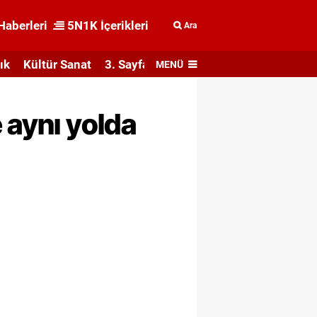
Haberleri
5N1K İçerikleri
Ara
ık
Kültür Sanat
3. Sayfa
MENÜ
 aynı yolda
i