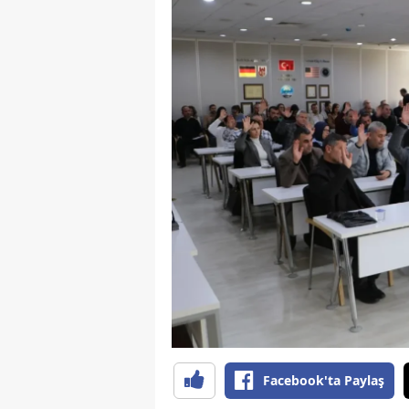
Y
K
Ki
O
D
Facebook'ta Paylaş