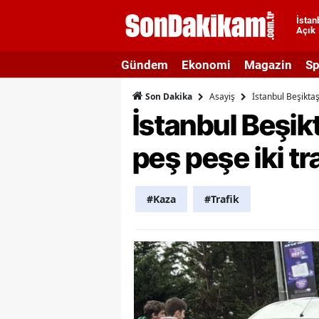
İstan
Açık
A
Gündem
Ekonomi
Magazin
Sp
A
Asayiş
İstanbul Beşiktaş
Son Dakika
A
İstanbul Beşik
A
peş peşe iki t
A
A
#Kaza
#Trafik
A
A
A
B