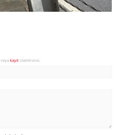
amsun
irt
inop
ivas
ekirdağ
r veya
kayıt
olabilirsiniz.
okat
rabzon
unceli
anlıurfa
şak
an