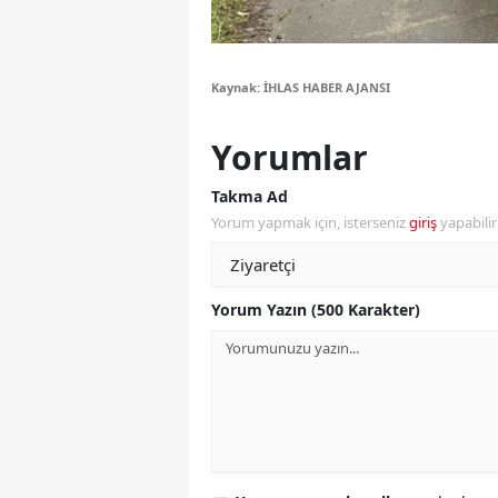
S
Si
Kaynak: İHLAS HABER AJANSI
S
Yorumlar
S
Takma Ad
T
Yorum yapmak için, isterseniz
giriş
yapabili
T
Yorum Yazın (500 Karakter)
T
T
Ş
U
V