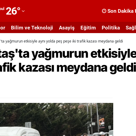
26
°
bul
Son Dakika 
dana
or
Bilim ve Teknoloji
Asayiş
Eğitim
Politika
Sağl
dıyaman
'ta yağmurun etkisiyle aynı yolda peş peşe iki trafik kazası meydana geldi
fyonkarahisar
taş'ta yağmurun etkisiyle
ğrı
rafik kazası meydana geld
masya
nkara
ntalya
rtvin
ydın
alıkesir