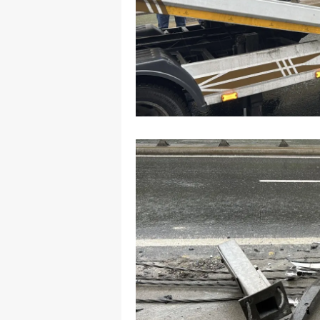
M
İ
İ
K
K
K
Kı
K
K
K
K