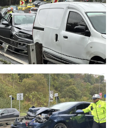
dirne
lazığ
rzincan
rzurum
skişehir
aziantep
iresun
ümüşhane
akkari
atay
sparta