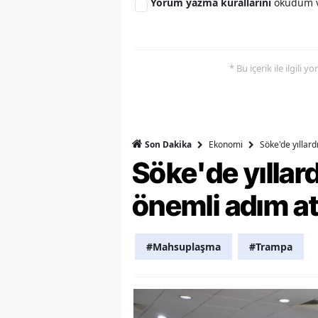
Yorum yazma kurallarını
okudum v
Y
Z
* Bu içerik ile ilgili 
A
B
K
Ekonomi
Söke'de yıllar
Son Dakika
Söke'de yılla
K
önemli adım at
B
Ş
#Mahsuplaşma
#Trampa
B
A
I