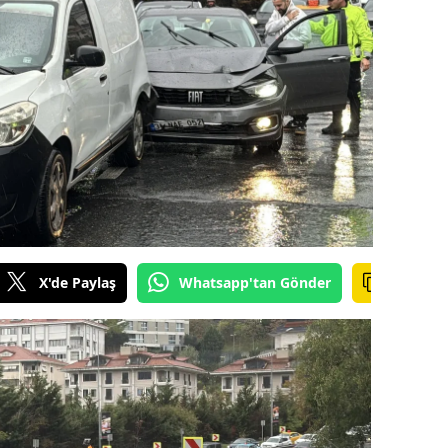
ilecik
ingöl
tlis
olu
urdur
ursa
anakkale
X'de Paylaş
Whatsapp'tan Gönder
ankırı
orum
enizli
iyarbakır