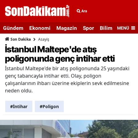
Ara
Gündem
Ekonomi
Magazin
Spor
Bilim ve Teknolo
MENÜ
Asayiş
Son Dakika
İstanbul Maltepe'de atış
poligonunda genç intihar etti
İstanbul Maltepe'de bir atış poligonunda 25 yaşındaki
genç tabancayla intihar etti. Olay, poligon
çalışanlarının ihbarı üzerine ekiplerin sevk edilmesine
neden oldu.
#İntihar
#Poligon