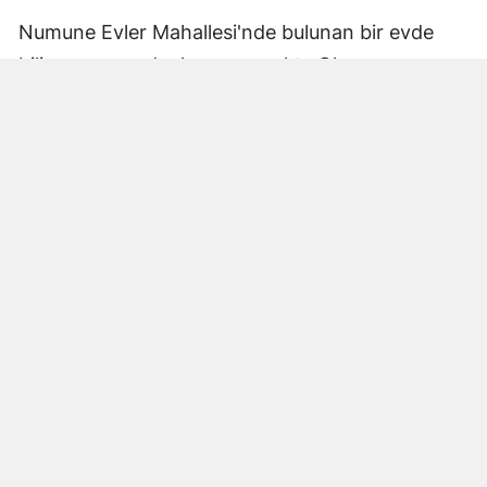
Numune Evler Mahallesi'nde bulunan bir evde
bilinmeyen nedenle yangın çıktı. Olay,
çevredekiler tarafından fark edilerek yetkililere
bildirildi.
Hatay Büyükşehir Belediyesi'ne bağlı itfaiye
ekipleri hızla olay yerine ulaştı. Yangın,