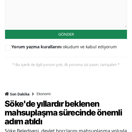
GÖNDER
Yorum yazma kurallarını
okudum ve kabul ediyorum
* Bu içerik ile ilgili yorum yok, ilk yorumu siz yazın, tartışalım *
Ekonomi
Son Dakika
Söke'de yıllardır beklenen
mahsuplaşma sürecinde önemli
adım atıldı
Söke Belediyesi, devlet borçlarını mahsuplaşma yoluyla