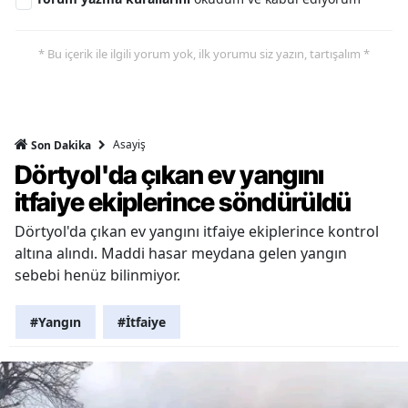
* Bu içerik ile ilgili yorum yok, ilk yorumu siz yazın, tartışalım *
Asayiş
Son Dakika
Dörtyol'da çıkan ev yangını
itfaiye ekiplerince söndürüldü
Dörtyol'da çıkan ev yangını itfaiye ekiplerince kontrol
altına alındı. Maddi hasar meydana gelen yangın
sebebi henüz bilinmiyor.
#Yangın
#İtfaiye