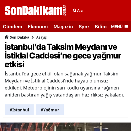
Ara
Gündem
Ekonomi
Magazin
Spor
Bilim ve Teknolo
MENÜ
Asayiş
Son Dakika
İstanbul’da Taksim Meydanı ve
İstiklal Caddesi’ne gece yağmur
etkisi
İstanbul'da gece etkili olan sağanak yağmur Taksim
Meydanı ve İstiklal Caddesi'nde hayatı olumsuz
etkiledi. Meteorolojinin sarı kodlu uyarısına rağmen
aniden bastıran yağış vatandaşları hazırlıksız yakaladı.
#İstanbul
#Yağmur