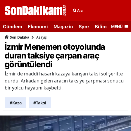
Ara
Gündem
Ekonomi
Magazin
Spor
Bilim ve Teknolo
MENÜ
Asayiş
Son Dakika
İzmir Menemen otoyolunda
duran taksiye çarpan araç
görüntülendi
İzmir'de maddi hasarlı kazaya karışan taksi sol şeritte
durdu. Arkadan gelen aracın taksiye çarpması sonucu
bir yolcu hayatını kaybetti.
#Kaza
#Taksi