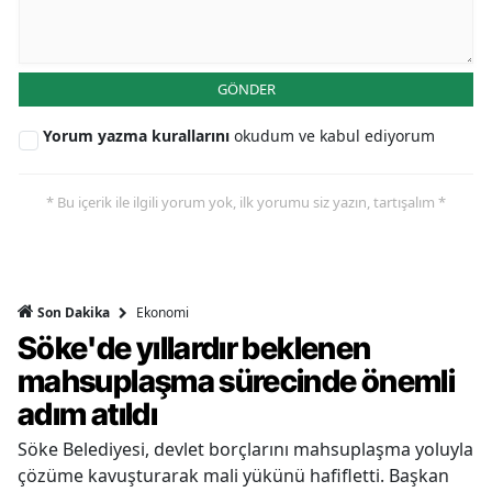
GÖNDER
Yorum yazma kurallarını
okudum ve kabul ediyorum
* Bu içerik ile ilgili yorum yok, ilk yorumu siz yazın, tartışalım *
Ekonomi
Son Dakika
Söke'de yıllardır beklenen
mahsuplaşma sürecinde önemli
adım atıldı
Söke Belediyesi, devlet borçlarını mahsuplaşma yoluyla
çözüme kavuşturarak mali yükünü hafifletti. Başkan