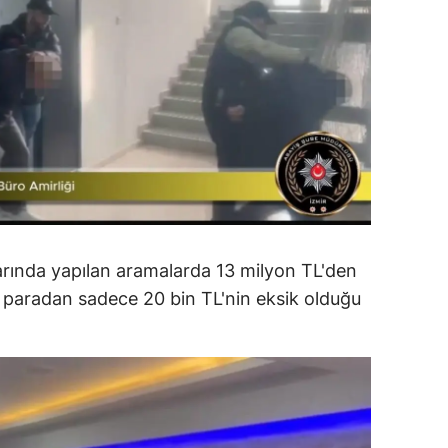
amsun
irt
inop
ivas
ekirdağ
okat
çlarında yapılan aramalarda 13 milyon TL'den
rabzon
an paradan sadece 20 bin TL'nin eksik olduğu
unceli
anlıurfa
şak
an