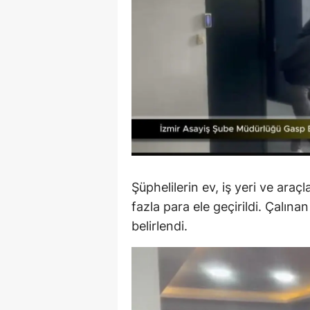
S
Si
S
S
T
T
Şüphelilerin ev, iş yeri ve ara
T
fazla para ele geçirildi. Çalın
T
belirlendi.
Ş
U
V