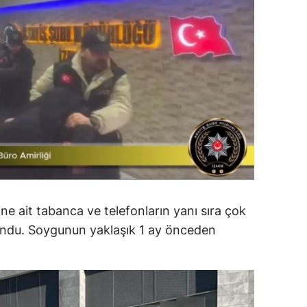
ozgat
onguldak
ksaray
ayburt
araman
ırıkkale
atman
ne ait tabanca ve telefonların yanı sıra çok
ırnak
undu. Soygunun yaklaşık 1 ay önceden
artın
rdahan
ğdır