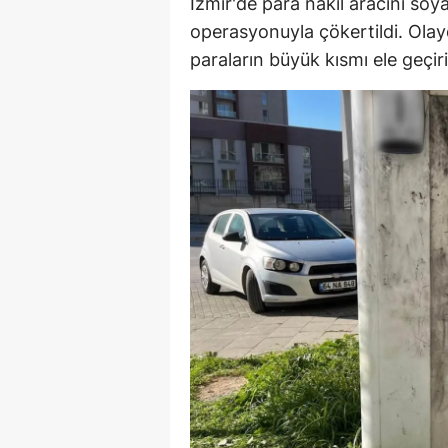
İzmir'de para nakil aracını so
E
operasyonuyla çökertildi. Olay
paraların büyük kısmı ele geçiri
E
E
E
E
G
G
G
H
H
I