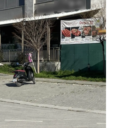
alova
arabük
lis
smaniye
üzce