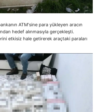
ersin
stanbul
 bankanın ATM'sine para yükleyen aracın
zmir
fından hedef alınmasıyla gerçekleşti.
ars
ini etkisiz hale getirerek araçtaki paraları
astamonu
ayseri
rklareli
ırşehir
ocaeli
onya
ütahya