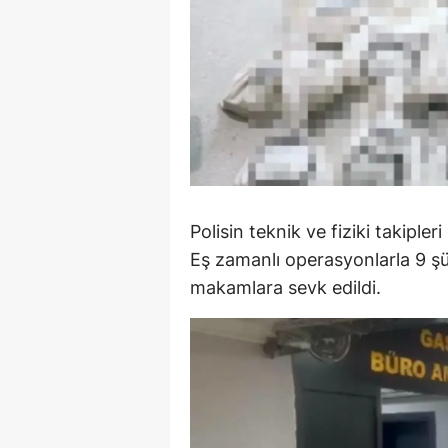
M
M
K
M
M
Polisin teknik ve fiziki takiple
M
Eş zamanlı operasyonlarla 9 şüp
N
makamlara sevk edildi.
N
O
R
S