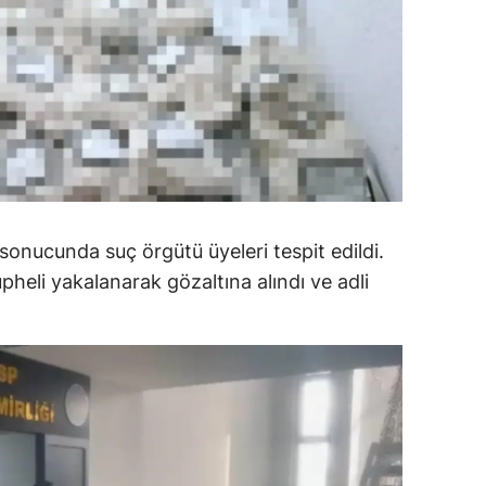
alatya
anisa
ahramanmaraş
ardin
uğla
ri sonucunda suç örgütü üyeleri tespit edildi.
uş
heli yakalanarak gözaltına alındı ve adli
evşehir
iğde
rdu
ize
akarya