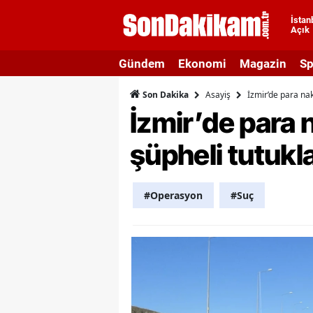
İstan
Açık
A
Gündem
Ekonomi
Magazin
Sp
A
Asayiş
İzmir’de para nak
Son Dakika
A
İzmir’de para n
A
şüpheli tutukl
A
A
#Operasyon
#Suç
A
A
A
B