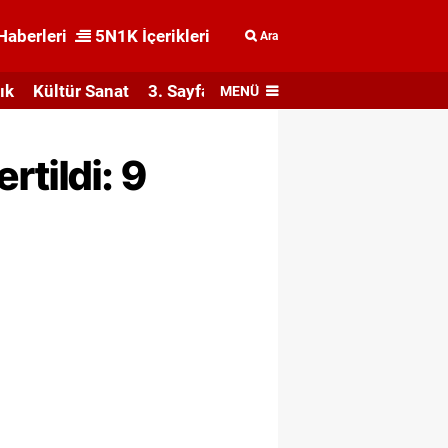
Haberleri
5N1K İçerikleri
Ara
ık
Kültür Sanat
3. Sayfa
MENÜ
rtildi: 9