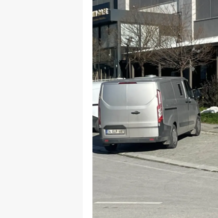
Y
K
Ki
O
D