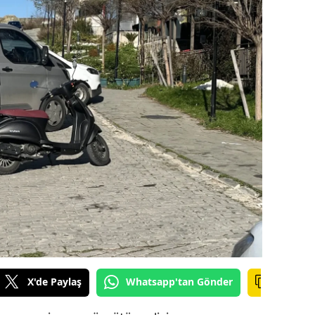
ilecik
ingöl
tlis
olu
urdur
ursa
anakkale
ankırı
orum
enizli
X'de Paylaş
Whatsapp'tan Gönder
iyarbakır