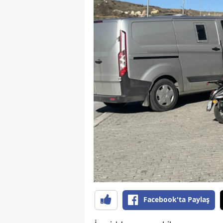
B
B
Bi
B
B
B
Ç
Ç
Ç
D
Facebook'ta Paylaş
D