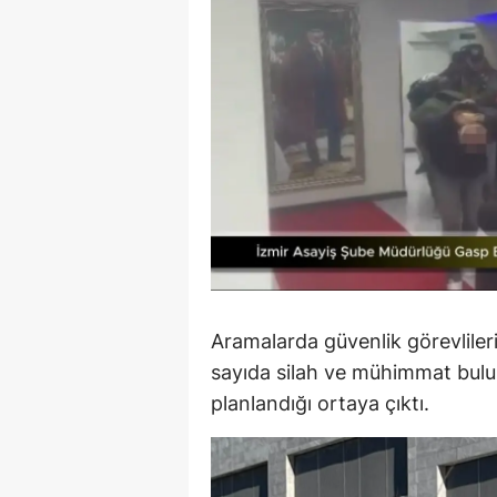
Y
Z
A
B
K
K
B
Aramalarda güvenlik görevlileri
Ş
sayıda silah ve mühimmat bul
planlandığı ortaya çıktı.
B
A
I