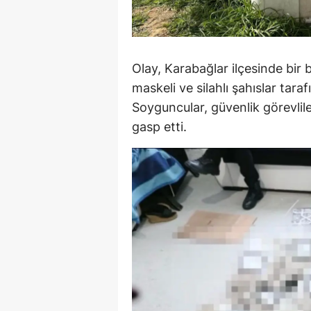
M
İ
Olay, Karabağlar ilçesinde bir
İ
maskeli ve silahlı şahıslar tara
K
Soyguncular, güvenlik görevliler
gasp etti.
K
K
Kı
K
K
K
K