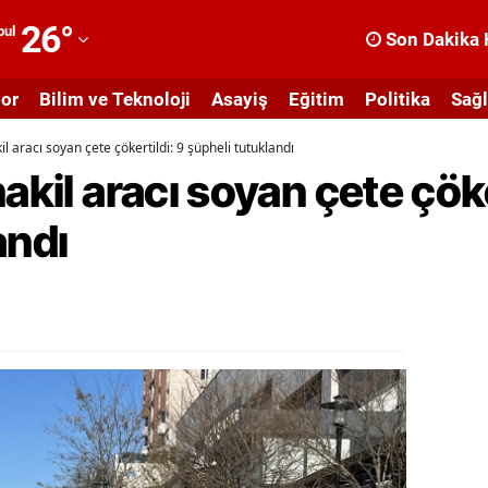
26
°
bul
Son Dakika 
dana
or
Bilim ve Teknoloji
Asayiş
Eğitim
Politika
Sağl
dıyaman
il aracı soyan çete çökertildi: 9 şüpheli tutuklandı
fyonkarahisar
akil aracı soyan çete çöke
ğrı
andı
masya
nkara
ntalya
rtvin
ydın
alıkesir