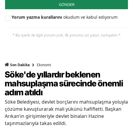
GÖNDER
Yorum yazma kurallarını
okudum ve kabul ediyorum
* Bu içerik ile ilgili yorum yok, ilk yorumu siz yazın, tartışalım *
Ekonomi
Son Dakika
Söke'de yıllardır beklenen
mahsuplaşma sürecinde önemli
adım atıldı
Söke Belediyesi, devlet borçlarını mahsuplaşma yoluyla
çözüme kavuşturarak mali yükünü hafifletti. Başkan
Arıkan’ın girişimleriyle devlet binaları Hazine
taşınmazlarıyla takas edildi.