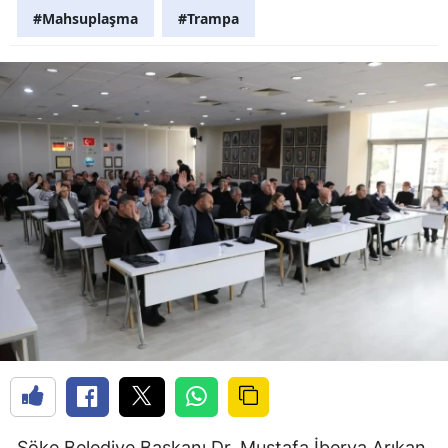
#Mahsuplaşma
#Trampa
Söke Belediye Başkanı Dr. Mustafa İberya Arıkan,