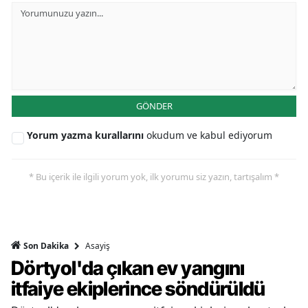
GÖNDER
Yorum yazma kurallarını
okudum ve kabul ediyorum
* Bu içerik ile ilgili yorum yok, ilk yorumu siz yazın, tartışalım *
Asayiş
Son Dakika
Dörtyol'da çıkan ev yangını
itfaiye ekiplerince söndürüldü