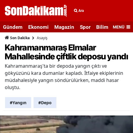
Ara
Gündem
Ekonomi
Magazin
Spor
Bilim ve Teknolo
MENÜ
Asayiş
Son Dakika
Kahramanmaraş Elmalar
Mahallesinde çiftlik deposu yandı
Kahramanmaraş'ta bir depoda yangın çıktı ve
gökyüzünü kara dumanlar kapladı. İtfaiye ekiplerinin
müdahalesiyle yangın söndürülürken, maddi hasar
oluştu.
#Yangın
#Depo