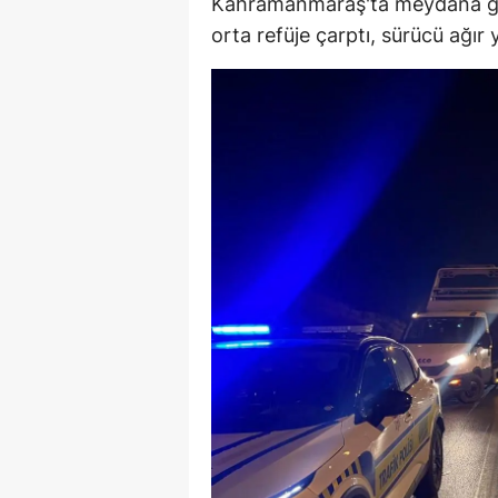
Kahramanmaraş'ta meydana gel
E
orta refüje çarptı, sürücü ağır 
E
E
E
E
G
G
G
H
H
I