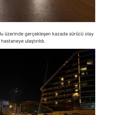
ersin
stanbul
zmir
olu üzerinde gerçekleşen kazada sürücü olay
ars
hastaneye ulaştırıldı.
astamonu
ayseri
rklareli
ırşehir
ocaeli
onya
ütahya