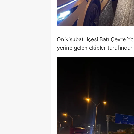
M
İ
İ
Onikişubat İlçesi Batı Çevre Y
K
yerine gelen ekipler tarafından 
K
K
Kı
K
K
K
K