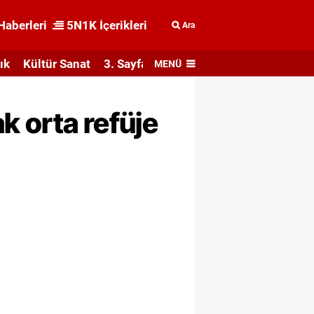
Haberleri
5N1K İçerikleri
Ara
ık
Kültür Sanat
3. Sayfa
MENÜ
k orta refüje