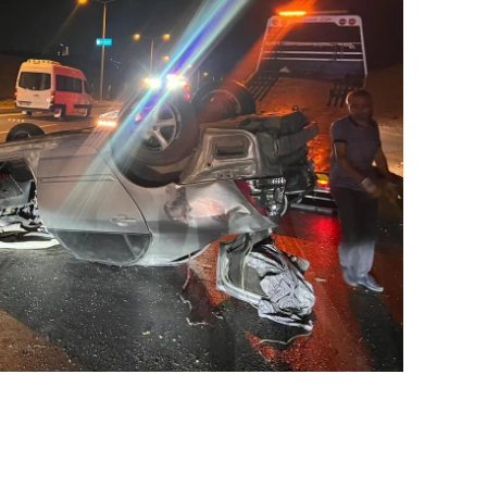
amsun
irt
inop
ivas
ekirdağ
okat
rabzon
unceli
anlıurfa
şak
an