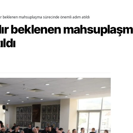
alova
dır beklenen mahsuplaşma sürecinde önemli adım atıldı
arabük
rdır beklenen mahsuplaş
lis
ıldı
smaniye
üzce