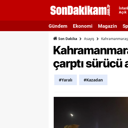
İstan
Açık
A
Gündem
Ekonomi
Magazin
Sp
A
Asayiş
Kahramanmaraş’ta
Son Dakika
A
Kahramanmaraş’
A
çarptı sürücü 
A
A
#Yaralı
#Kazadan
A
A
A
B