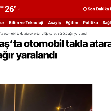
26
°
bul
Son Dakika 
dana
or
Bilim ve Teknoloji
Asayiş
Eğitim
Politika
Sağl
dıyaman
 otomobil takla atarak orta refüje çarptı sürücü ağır yaralandı
fyonkarahisar
ta otomobil takla atara
ğrı
ağır yaralandı
masya
nkara
ntalya
rtvin
ydın
alıkesir