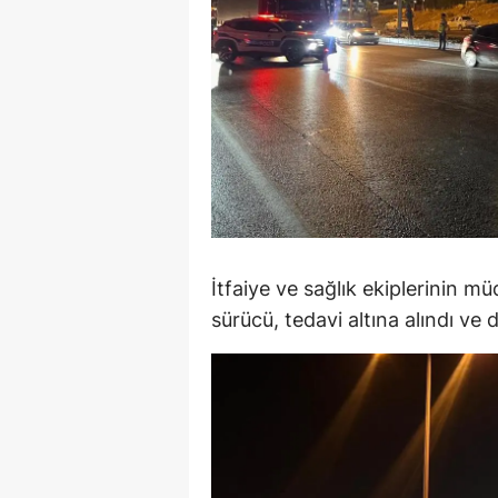
M
M
K
M
M
M
İtfaiye ve sağlık ekiplerinin m
N
sürücü, tedavi altına alındı ve 
N
O
R
S