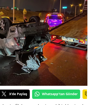
ilecik
ingöl
tlis
olu
urdur
ursa
anakkale
ankırı
orum
enizli
X'de Paylaş
Whatsapp'tan Gönder
iyarbakır