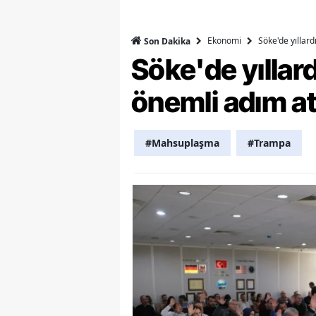
Y
Ekonomi
Söke'de yıllar
Son Dakika
K
Söke'de yılla
Ki
önemli adım at
O
#Mahsuplaşma
#Trampa
D