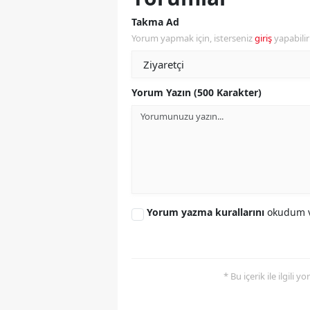
Takma Ad
Y
Yorum yapmak için, isterseniz
giriş
yapabili
Z
A
Yorum Yazın (500 Karakter)
B
K
K
B
Yorum yazma kurallarını
okudum v
Ş
B
* Bu içerik ile ilgili 
A
I