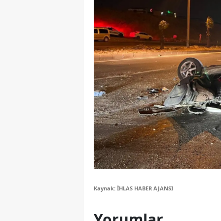
S
Si
S
S
T
T
T
T
Ş
Kaynak: İHLAS HABER AJANSI
U
Yorumlar
V