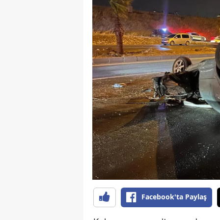
B
B
Bi
B
B
B
Ç
Ç
Ç
D
Facebook'ta Paylaş
D