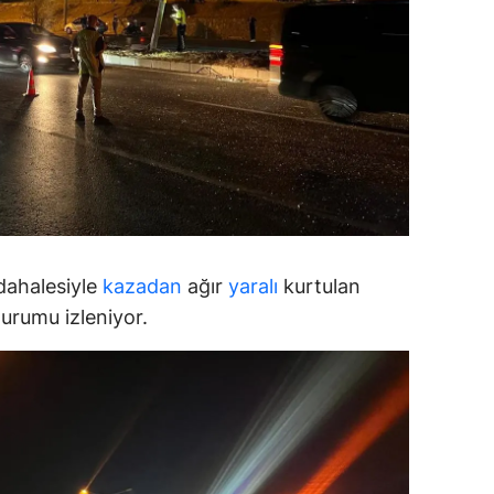
alatya
anisa
ahramanmaraş
ardin
uğla
uş
üdahalesiyle
kazadan
ağır
yaralı
kurtulan
evşehir
durumu izleniyor.
iğde
rdu
ize
akarya