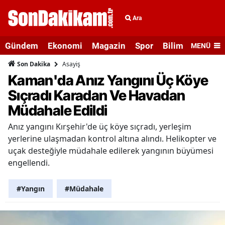
Ara
Gündem
Ekonomi
Magazin
Spor
Bilim ve Teknolo
MENÜ
Asayiş
Son Dakika
Kaman'da Anız Yangını Üç Köye
Sıçradı Karadan Ve Havadan
Müdahale Edildi
Anız yangını Kırşehir'de üç köye sıçradı, yerleşim
yerlerine ulaşmadan kontrol altına alındı. Helikopter ve
uçak desteğiyle müdahale edilerek yangının büyümesi
engellendi.
#Yangın
#Müdahale