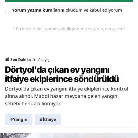
Yorum yazma kurallarını
okudum ve kabul ediyorum
* Bu içerik ile ilgili yorum yok, ilk yorumu siz yazın, tartışalım *
Asayiş
Son Dakika
Dörtyol'da çıkan ev yangını
itfaiye ekiplerince söndürüldü
Dörtyol'da çıkan ev yangını itfaiye ekiplerince kontrol
altına alındı. Maddi hasar meydana gelen yangın
sebebi henüz bilinmiyor.
#Yangın
#İtfaiye