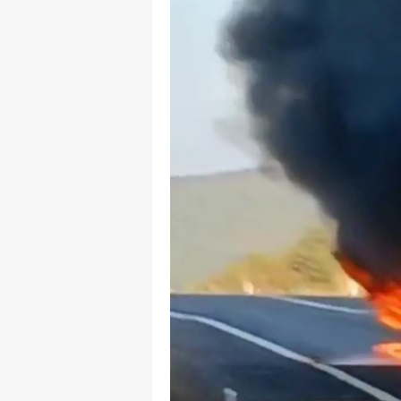
Y
K
Ki
O
D