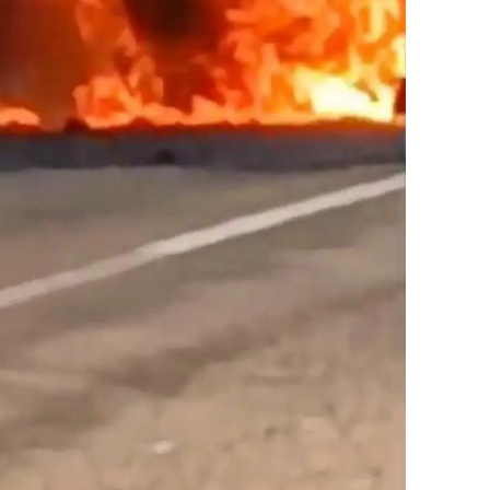
amsun
irt
inop
ivas
ekirdağ
okat
rabzon
unceli
anlıurfa
şak
an