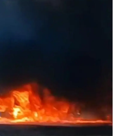
alova
arabük
lis
smaniye
üzce