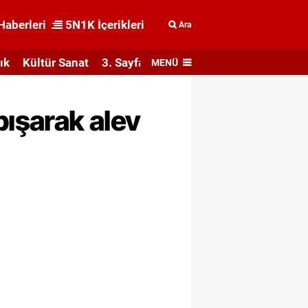
Haberleri
5N1K İçerikleri
Ara
ık
Kültür Sanat
3. Sayfa
MENÜ
pışarak alev