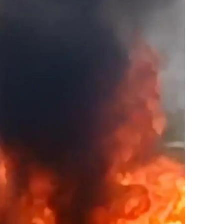
alatya
anisa
ahramanmaraş
ardin
uğla
uş
evşehir
iğde
rdu
ize
akarya