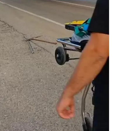
dirne
lazığ
rzincan
rzurum
skişehir
aziantep
iresun
ümüşhane
akkari
atay
sparta