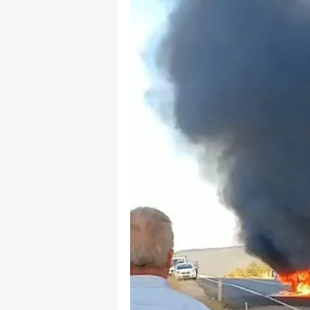
B
B
Bi
B
B
B
Ç
Ç
Ç
D
D