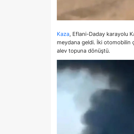
Y
Z
Kaza
, Eflani-Daday karayolu 
A
meydana geldi. İki otomobilin 
B
alev topuna dönüştü.
K
K
B
Ş
B
A
I