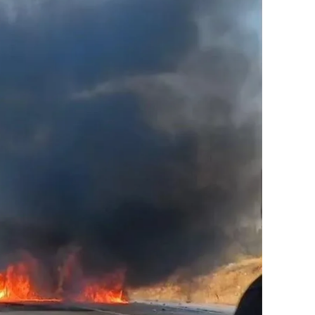
ilecik
ingöl
tlis
olu
urdur
ursa
anakkale
ankırı
orum
enizli
iyarbakır