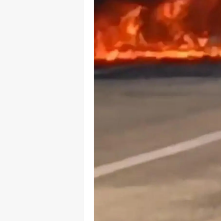
S
Si
S
S
T
T
T
T
Ş
U
V