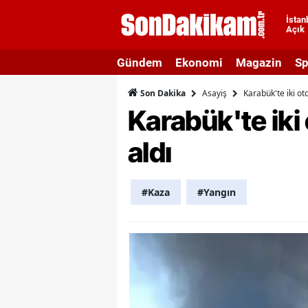
İstan
Açık
A
Gündem
Ekonomi
Magazin
Sp
A
Asayiş
Karabük'te iki ot
Son Dakika
A
Karabük'te iki
A
aldı
A
A
#Kaza
#Yangın
A
A
A
B