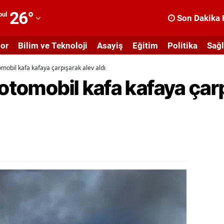
26
°
bul
Son Dakika 
dana
or
Bilim ve Teknoloji
Asayiş
Eğitim
Politika
Sağl
dıyaman
omobil kafa kafaya çarpışarak alev aldı
fyonkarahisar
 otomobil kafa kafaya çar
ğrı
masya
nkara
ntalya
rtvin
ydın
alıkesir