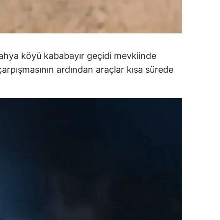
ozgat
onguldak
Kahya köyü kababayır geçidi mevkiinde
ksaray
çarpışmasının ardından araçlar kısa sürede
ayburt
araman
ırıkkale
atman
ırnak
artın
rdahan
ğdır