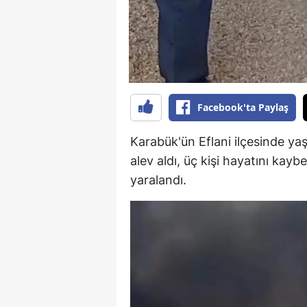
M
İ
İ
K
Facebook'ta Paylaş
K
Karabük'ün Eflani ilçesinde ya
K
alev aldı, üç kişi hayatını kayb
yaralandı.
Kı
K
K
K
K