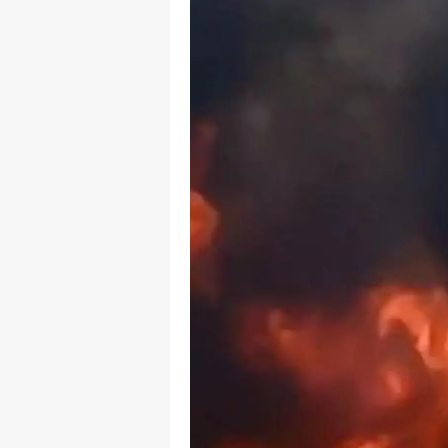
M
M
K
M
M
M
N
N
O
R
S