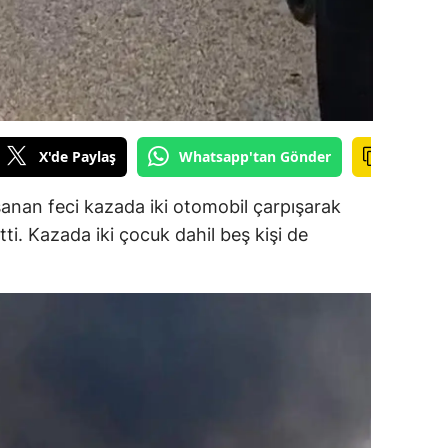
ersin
stanbul
zmir
ars
X'de Paylaş
Whatsapp'tan Gönder
astamonu
şanan feci kazada iki otomobil çarpışarak
ayseri
etti. Kazada iki çocuk dahil beş kişi de
rklareli
ırşehir
ocaeli
onya
ütahya