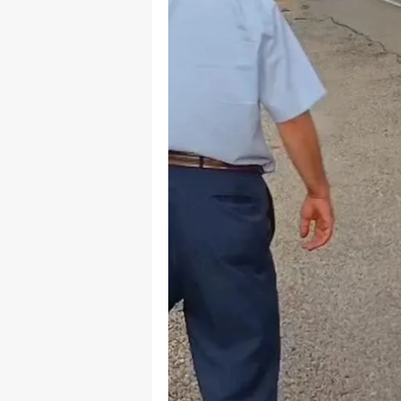
E
E
E
E
E
G
G
G
H
H
I