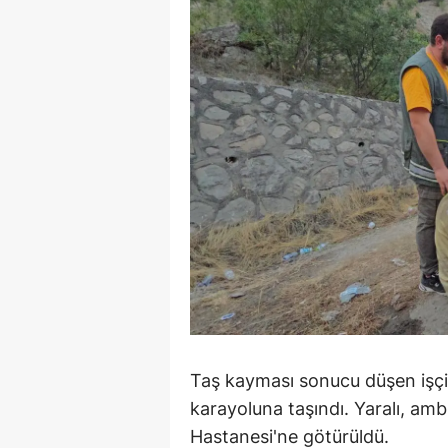
M
İ
İ
K
K
K
Kı
K
K
Taş kayması sonucu düşen işçi, 
K
karayoluna taşındı. Yaralı, am
Hastanesi'ne götürüldü.
K