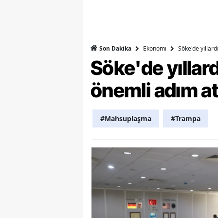
Y
K
Ekonomi
Söke'de yıllar
Son Dakika
Ki
Söke'de yılla
O
önemli adım at
D
#Mahsuplaşma
#Trampa