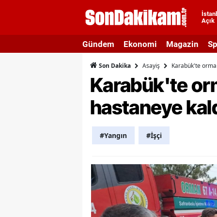
İstan
Açık
A
Gündem
Ekonomi
Magazin
Sp
A
Asayiş
Karabük'te orman
Son Dakika
A
Karabük'te orm
A
hastaneye kald
A
A
#Yangın
#İşçi
A
A
A
B