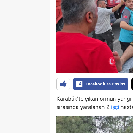
B
B
Bi
B
B
B
Ç
Facebook'ta Paylaş
Ç
Karabük'te çıkan orman yangını
Ç
sırasında yaralanan 2
işçi
hasta
D
D