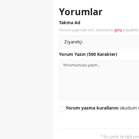
Yorumlar
Y
Takma Ad
Z
Yorum yapmak için, isterseniz
giriş
yapabili
A
B
Yorum Yazın (500 Karakter)
K
K
B
Ş
Yorum yazma kurallarını
okudum v
B
A
* Bu içerik ile ilgili 
I