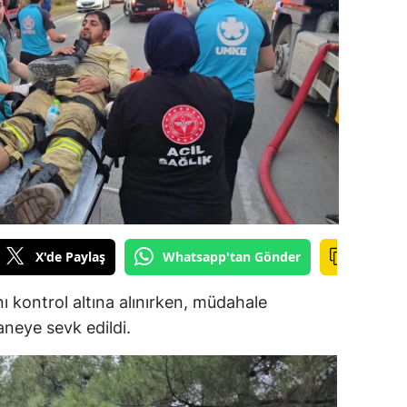
ilecik
ingöl
tlis
olu
urdur
ursa
anakkale
X'de Paylaş
Whatsapp'tan Gönder
ankırı
 kontrol altına alınırken, müdahale
orum
neye sevk edildi.
enizli
iyarbakır