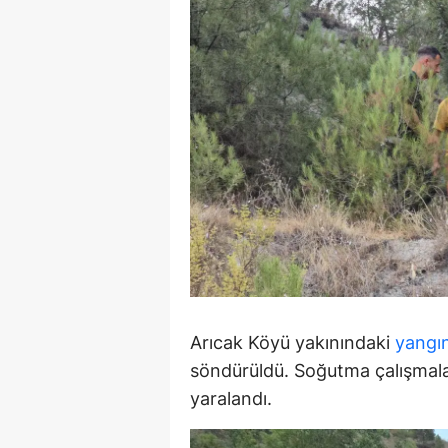
E
E
E
E
E
G
G
G
Arıcak Köyü yakınındaki
yangı
H
söndürüldü. Soğutma çalışmala
H
yaralandı.
I