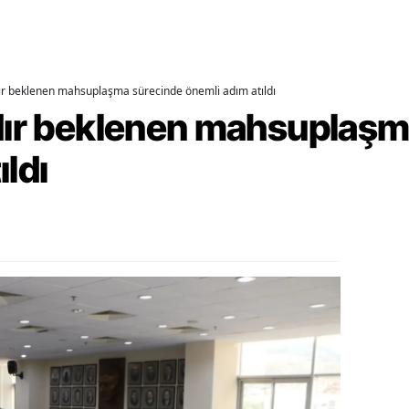
alova
arabük
dır beklenen mahsuplaşma sürecinde önemli adım atıldı
lis
rdır beklenen mahsuplaş
smaniye
ıldı
üzce