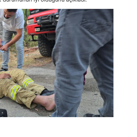
amsun
irt
inop
ivas
ekirdağ
okat
rabzon
unceli
anlıurfa
şak
an