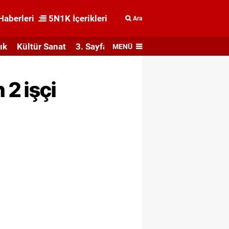
Haberleri
5N1K İçerikleri
Ara
ık
Kültür Sanat
3. Sayfa
MENÜ
2 işçi