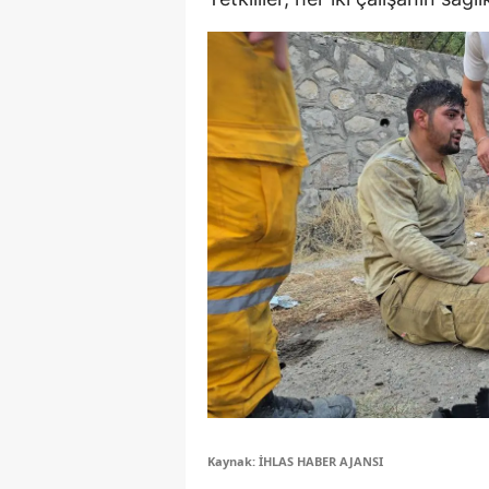
S
Si
S
S
T
T
T
T
Ş
U
Kaynak: İHLAS HABER AJANSI
V