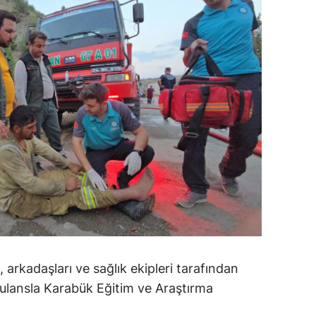
ersin
stanbul
zmir
ars
astamonu
ayseri
rklareli
ırşehir
ocaeli
arkadaşları ve sağlık ekipleri tarafından
onya
bulansla Karabük Eğitim ve Araştırma
ütahya