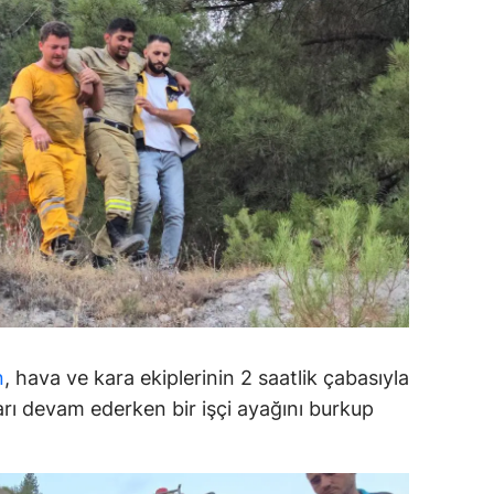
dirne
lazığ
rzincan
rzurum
skişehir
aziantep
iresun
ümüşhane
n
, hava ve kara ekiplerinin 2 saatlik çabasıyla
akkari
rı devam ederken bir işçi ayağını burkup
atay
sparta