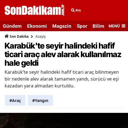
Ara
Gündem
Ekonomi
Magazin
Spor
Bilim ve Teknolo
MENÜ
Asayiş
Son Dakika
Karabük'te seyir halindeki hafif
ticari araç alev alarak kullanılmaz
hale geldi
Karabük’te seyir halindeki hafif ticari araç bilinmeyen
bir nedenle alev alarak tamamen yandı, sürücü ve eşi
kazadan yara almadan kurtuldu.
#Araç
#Yangın