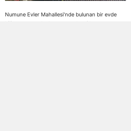
Numune Evler Mahallesi'nde bulunan bir evde
bilinmeyen nedenle yangın çıktı. Olay,
çevredekiler tarafından fark edilerek yetkililere
bildirildi.
Hatay Büyükşehir Belediyesi'ne bağlı itfaiye