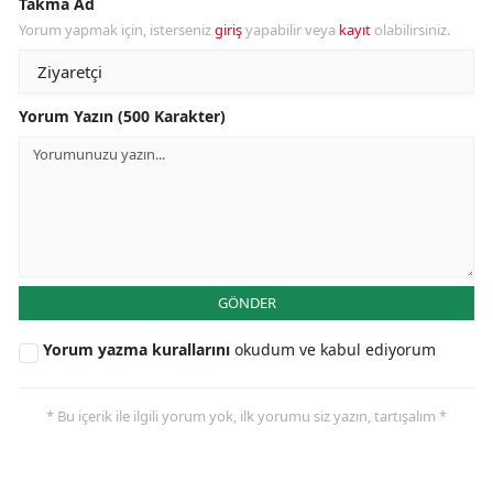
Takma Ad
Yorum yapmak için, isterseniz
giriş
yapabilir veya
kayıt
olabilirsiniz.
Yorum Yazın (500 Karakter)
GÖNDER
Yorum yazma kurallarını
okudum ve kabul ediyorum
* Bu içerik ile ilgili yorum yok, ilk yorumu siz yazın, tartışalım *