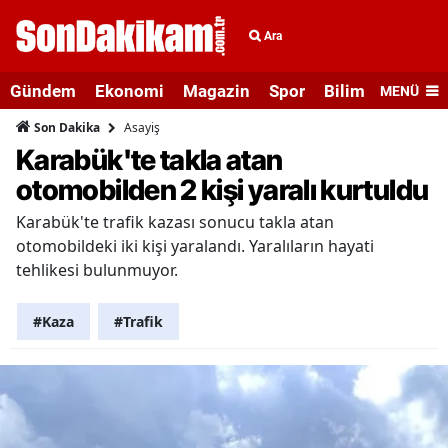
Ara
Gündem
Ekonomi
Magazin
Spor
Bilim ve Teknolo
MENÜ
Asayiş
Son Dakika
Karabük'te takla atan
otomobilden 2 kişi yaralı kurtuldu
Karabük'te trafik kazası sonucu takla atan
otomobildeki iki kişi yaralandı. Yaralıların hayati
tehlikesi bulunmuyor.
#Kaza
#Trafik