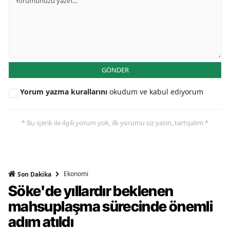
GÖNDER
Yorum yazma kurallarını
okudum ve kabul ediyorum
* Bu içerik ile ilgili yorum yok, ilk yorumu siz yazın, tartışalım *
Ekonomi
Son Dakika
Söke'de yıllardır beklenen
mahsuplaşma sürecinde önemli
adım atıldı