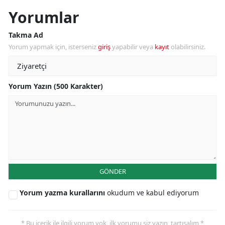
Yorumlar
Takma Ad
Yorum yapmak için, isterseniz
giriş
yapabilir veya
kayıt
olabilirsiniz.
Yorum Yazın (500 Karakter)
GÖNDER
Yorum yazma kurallarını
okudum ve kabul ediyorum
* Bu içerik ile ilgili yorum yok, ilk yorumu siz yazın, tartışalım *