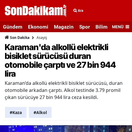
Ara
Gündem
Ekonomi
Magazin
Spor
Bilim ve Teknolo
MENÜ
Asayiş
Son Dakika
Karaman'da alkollü elektrikli
bisiklet sürücüsü duran
otomobile çarptı ve 27 bin 944
lira
Karaman’da alkollü elektrikli bisiklet sürücüsü, duran
otomobile arkadan çarptı. Alkol testinde 3.79 promil
çıkan sürücüye 27 bin 944 lira ceza kesildi.
#Kaza
#Alkol