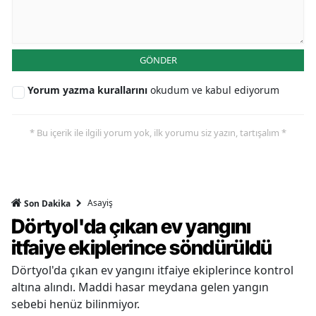
GÖNDER
Yorum yazma kurallarını
okudum ve kabul ediyorum
* Bu içerik ile ilgili yorum yok, ilk yorumu siz yazın, tartışalım *
Asayiş
Son Dakika
Dörtyol'da çıkan ev yangını
itfaiye ekiplerince söndürüldü
Dörtyol'da çıkan ev yangını itfaiye ekiplerince kontrol
altına alındı. Maddi hasar meydana gelen yangın
sebebi henüz bilinmiyor.