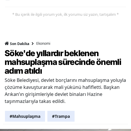
* Bu içerik ile ilgili yorum yok, ilk yorumu siz yazın, tartışalım *
Ekonomi
Son Dakika
Söke'de yıllardır beklenen
mahsuplaşma sürecinde önemli
adım atıldı
Söke Belediyesi, devlet borçlarını mahsuplaşma yoluyla
çözüme kavuşturarak mali yükünü hafifletti. Başkan
Arıkan’ın girişimleriyle devlet binaları Hazine
taşınmazlarıyla takas edildi.
#Mahsuplaşma
#Trampa