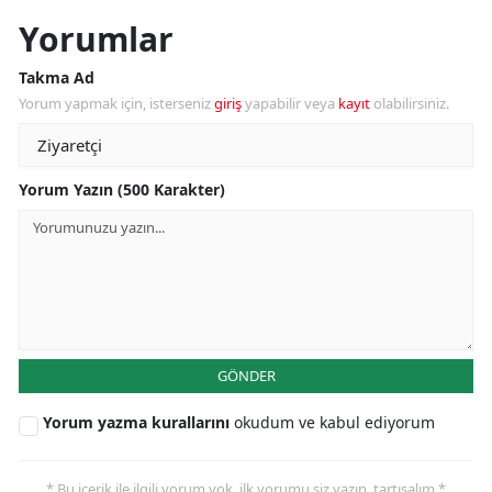
Yorumlar
Takma Ad
Yorum yapmak için, isterseniz
giriş
yapabilir veya
kayıt
olabilirsiniz.
Yorum Yazın (500 Karakter)
GÖNDER
Yorum yazma kurallarını
okudum ve kabul ediyorum
* Bu içerik ile ilgili yorum yok, ilk yorumu siz yazın, tartışalım *