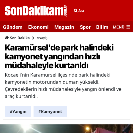
Ara
Gündem
Ekonomi
Magazin
Spor
Bilim ve Teknolo
MENÜ
Asayiş
Son Dakika
Karamürsel'de park halindeki
kamyonet yangından hızlı
müdahaleyle kurtarıldı
Kocaeli'nin Karamürsel ilçesinde park halindeki
kamyonetin motorundan duman yükseldi.
Çevredekilerin hızlı müdahalesiyle yangın önlendi ve
araç kurtarıldı.
#Yangın
#Kamyonet