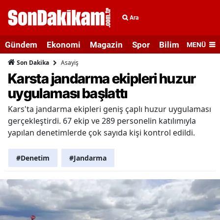
Ara
Gündem
Ekonomi
Magazin
Spor
Bilim ve Teknolo
MENÜ
Asayiş
Son Dakika
Karsta jandarma ekipleri huzur
uygulaması başlattı
Kars'ta jandarma ekipleri geniş çaplı huzur uygulaması
gerçekleştirdi. 67 ekip ve 289 personelin katılımıyla
yapılan denetimlerde çok sayıda kişi kontrol edildi.
#Denetim
#Jandarma