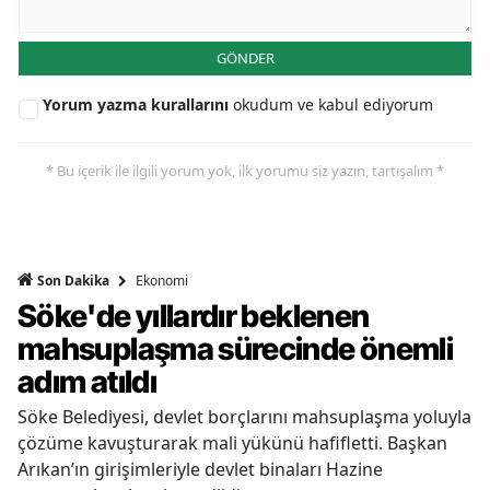
GÖNDER
Yorum yazma kurallarını
okudum ve kabul ediyorum
* Bu içerik ile ilgili yorum yok, ilk yorumu siz yazın, tartışalım *
Ekonomi
Son Dakika
Söke'de yıllardır beklenen
mahsuplaşma sürecinde önemli
adım atıldı
Söke Belediyesi, devlet borçlarını mahsuplaşma yoluyla
çözüme kavuşturarak mali yükünü hafifletti. Başkan
Arıkan’ın girişimleriyle devlet binaları Hazine