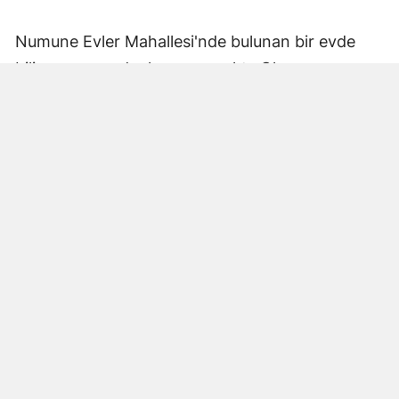
Numune Evler Mahallesi'nde bulunan bir evde
bilinmeyen nedenle yangın çıktı. Olay,
çevredekiler tarafından fark edilerek yetkililere
bildirildi.
Hatay Büyükşehir Belediyesi'ne bağlı itfaiye