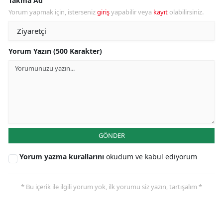
Takma Ad
Yorum yapmak için, isterseniz
giriş
yapabilir veya
kayıt
olabilirsiniz.
Yorum Yazın (500 Karakter)
GÖNDER
Yorum yazma kurallarını
okudum ve kabul ediyorum
* Bu içerik ile ilgili yorum yok, ilk yorumu siz yazın, tartışalım *