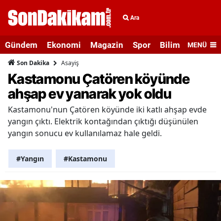
Ara
Gündem
Ekonomi
Magazin
Spor
Bilim ve Teknolo
MENÜ
Asayiş
Son Dakika
Kastamonu Çatören köyünde
ahşap ev yanarak yok oldu
Kastamonu'nun Çatören köyünde iki katlı ahşap evde
yangın çıktı. Elektrik kontağından çıktığı düşünülen
yangın sonucu ev kullanılamaz hale geldi.
#Yangın
#Kastamonu