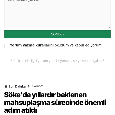
GÖNDER
Yorum yazma kurallarını
okudum ve kabul ediyorum
* Bu içerik ile ilgili yorum yok, ilk yorumu siz yazın, tartışalım *
Ekonomi
Son Dakika
Söke'de yıllardır beklenen
mahsuplaşma sürecinde önemli
adım atıldı