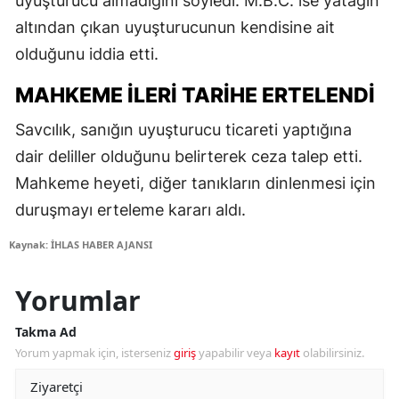
uyuşturucu almadığını söyledi. M.B.C. ise yatağın
altından çıkan uyuşturucunun kendisine ait
olduğunu iddia etti.
MAHKEME İLERI TARIHE ERTELENDI
Savcılık, sanığın uyuşturucu ticareti yaptığına
dair deliller olduğunu belirterek ceza talep etti.
Mahkeme heyeti, diğer tanıkların dinlenmesi için
duruşmayı erteleme kararı aldı.
Kaynak: İHLAS HABER AJANSI
Yorumlar
Takma Ad
Yorum yapmak için, isterseniz
giriş
yapabilir veya
kayıt
olabilirsiniz.