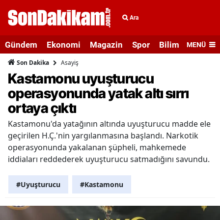
Ara
Gündem
Ekonomi
Magazin
Spor
Bilim ve Teknolo
MENÜ
Asayiş
Son Dakika
Kastamonu uyuşturucu
operasyonunda yatak altı sırrı
ortaya çıktı
Kastamonu'da yatağının altında uyuşturucu madde ele
geçirilen H.Ç.'nin yargılanmasına başlandı. Narkotik
operasyonunda yakalanan şüpheli, mahkemede
iddiaları reddederek uyuşturucu satmadığını savundu.
#Uyuşturucu
#Kastamonu