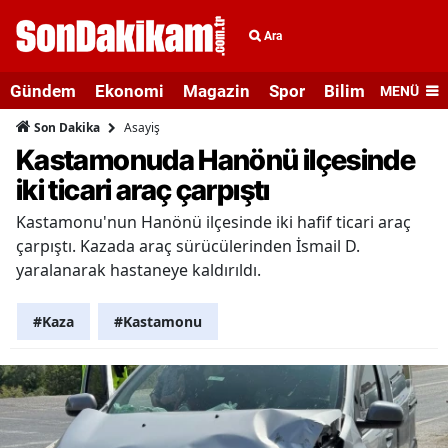
Ara
Gündem
Ekonomi
Magazin
Spor
Bilim ve Teknolo
MENÜ
Asayiş
Son Dakika
Kastamonuda Hanönü ilçesinde
iki ticari araç çarpıştı
Kastamonu'nun Hanönü ilçesinde iki hafif ticari araç
çarpıştı. Kazada araç sürücülerinden İsmail D.
yaralanarak hastaneye kaldırıldı.
#Kaza
#Kastamonu