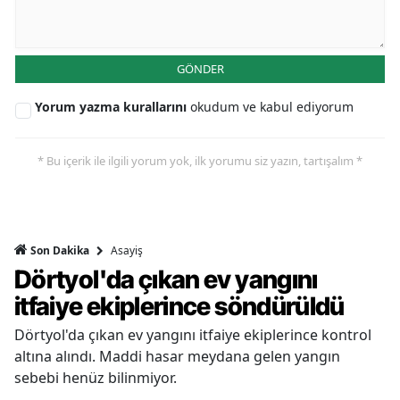
GÖNDER
Yorum yazma kurallarını
okudum ve kabul ediyorum
* Bu içerik ile ilgili yorum yok, ilk yorumu siz yazın, tartışalım *
Asayiş
Son Dakika
Dörtyol'da çıkan ev yangını
itfaiye ekiplerince söndürüldü
Dörtyol'da çıkan ev yangını itfaiye ekiplerince kontrol
altına alındı. Maddi hasar meydana gelen yangın
sebebi henüz bilinmiyor.