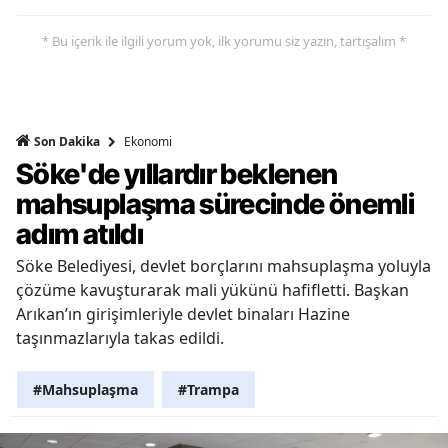
* Bu içerik ile ilgili yorum yok, ilk yorumu siz yazın, tartışalım *
Ekonomi
Son Dakika
Söke'de yıllardır beklenen
mahsuplaşma sürecinde önemli
adım atıldı
Söke Belediyesi, devlet borçlarını mahsuplaşma yoluyla
çözüme kavuşturarak mali yükünü hafifletti. Başkan
Arıkan’ın girişimleriyle devlet binaları Hazine
taşınmazlarıyla takas edildi.
#Mahsuplaşma
#Trampa