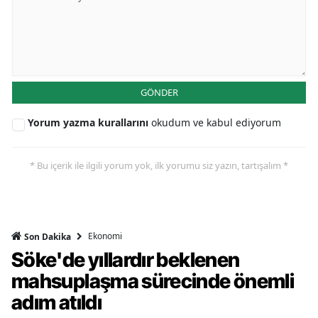
GÖNDER
Yorum yazma kurallarını
okudum ve kabul ediyorum
* Bu içerik ile ilgili yorum yok, ilk yorumu siz yazın, tartışalım *
Ekonomi
Son Dakika
Söke'de yıllardır beklenen
mahsuplaşma sürecinde önemli
adım atıldı