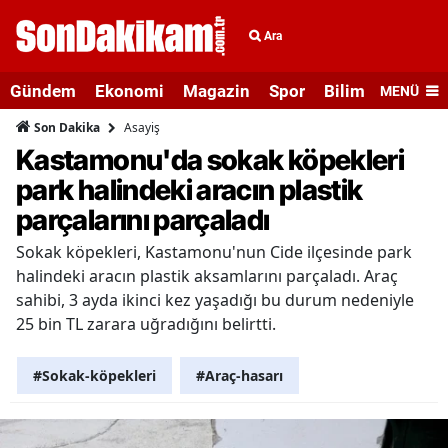
Ara
Gündem
Ekonomi
Magazin
Spor
Bilim ve Teknolo
MENÜ
Asayiş
Son Dakika
Kastamonu'da sokak köpekleri
park halindeki aracın plastik
parçalarını parçaladı
Sokak köpekleri, Kastamonu'nun Cide ilçesinde park
halindeki aracın plastik aksamlarını parçaladı. Araç
sahibi, 3 ayda ikinci kez yaşadığı bu durum nedeniyle
25 bin TL zarara uğradığını belirtti.
#Sokak-köpekleri
#Araç-hasarı