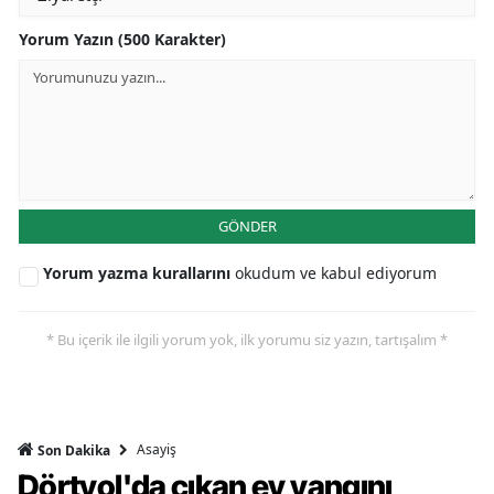
Yorum Yazın (500 Karakter)
GÖNDER
Yorum yazma kurallarını
okudum ve kabul ediyorum
* Bu içerik ile ilgili yorum yok, ilk yorumu siz yazın, tartışalım *
Asayiş
Son Dakika
Dörtyol'da çıkan ev yangını