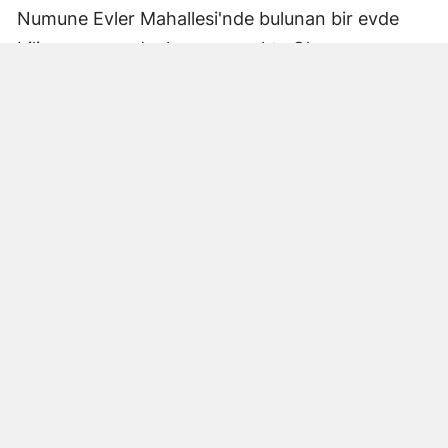
Numune Evler Mahallesi'nde bulunan bir evde
bilinmeyen nedenle yangın çıktı. Olay,
çevredekiler tarafından fark edilerek yetkililere
bildirildi.
Hatay Büyükşehir Belediyesi'ne bağlı itfaiye
ekipleri hızla olay yerine ulaştı. Yangın,