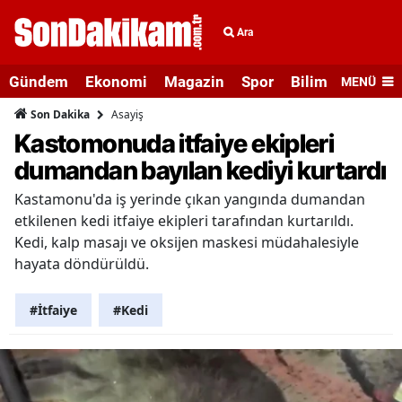
Ara
Gündem
Ekonomi
Magazin
Spor
Bilim ve Teknolo
MENÜ
Asayiş
Son Dakika
Kastomonuda itfaiye ekipleri
dumandan bayılan kediyi kurtardı
Kastamonu'da iş yerinde çıkan yangında dumandan
etkilenen kedi itfaiye ekipleri tarafından kurtarıldı.
Kedi, kalp masajı ve oksijen maskesi müdahalesiyle
hayata döndürüldü.
#İtfaiye
#Kedi