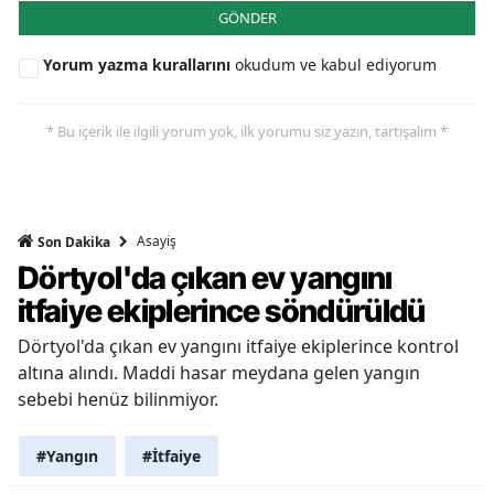
GÖNDER
Yorum yazma kurallarını
okudum ve kabul ediyorum
* Bu içerik ile ilgili yorum yok, ilk yorumu siz yazın, tartışalım *
Asayiş
Son Dakika
Dörtyol'da çıkan ev yangını
itfaiye ekiplerince söndürüldü
Dörtyol'da çıkan ev yangını itfaiye ekiplerince kontrol
altına alındı. Maddi hasar meydana gelen yangın
sebebi henüz bilinmiyor.
#Yangın
#İtfaiye