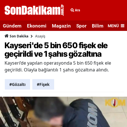
Ara
Gündem
Ekonomi
Magazin
Spor
Bilim ve Teknolo
MENÜ
Asayiş
Son Dakika
Kayseri'de 5 bin 650 fişek ele
geçirildi ve 1 şahıs gözaltına
Kayseri’de yapılan operasyonda 5 bin 650 fişek ele
geçirildi. Olayla bağlantılı 1 şahıs gözaltına alındı.
#Gözaltı
#Fişek