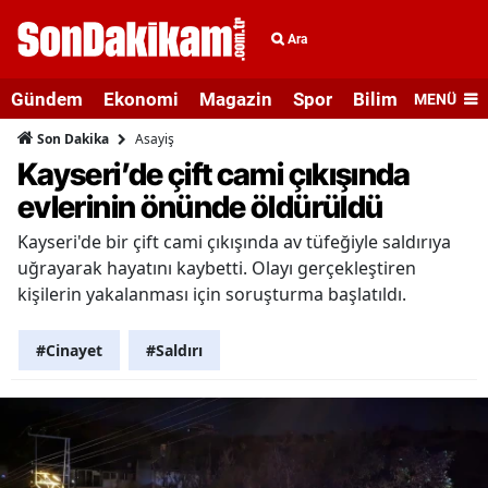
Ara
Gündem
Ekonomi
Magazin
Spor
Bilim ve Teknolo
MENÜ
Asayiş
Son Dakika
Kayseri’de çift cami çıkışında
evlerinin önünde öldürüldü
Kayseri'de bir çift cami çıkışında av tüfeğiyle saldırıya
uğrayarak hayatını kaybetti. Olayı gerçekleştiren
kişilerin yakalanması için soruşturma başlatıldı.
#Cinayet
#Saldırı