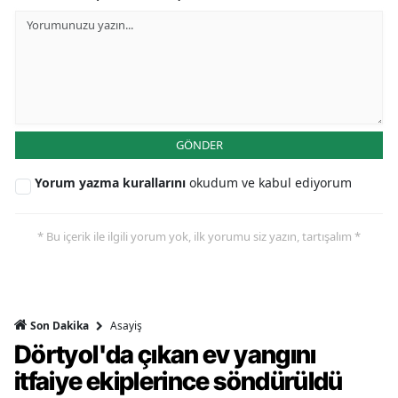
GÖNDER
Yorum yazma kurallarını
okudum ve kabul ediyorum
* Bu içerik ile ilgili yorum yok, ilk yorumu siz yazın, tartışalım *
Asayiş
Son Dakika
Dörtyol'da çıkan ev yangını
itfaiye ekiplerince söndürüldü