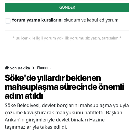
GÖNDER
Yorum yazma kurallarını
okudum ve kabul ediyorum
* Bu içerik ile ilgili yorum yok, ilk yorumu siz yazın, tartışalım *
Ekonomi
Son Dakika
Söke'de yıllardır beklenen
mahsuplaşma sürecinde önemli
adım atıldı
Söke Belediyesi, devlet borçlarını mahsuplaşma yoluyla
çözüme kavuşturarak mali yükünü hafifletti. Başkan
Arıkan’ın girişimleriyle devlet binaları Hazine
taşınmazlarıyla takas edildi.