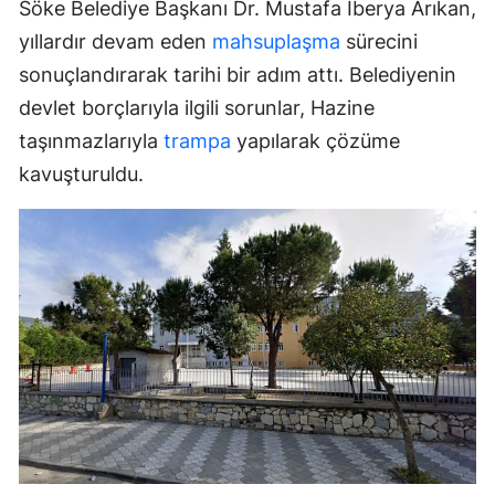
Söke Belediye Başkanı Dr. Mustafa İberya Arıkan,
yıllardır devam eden
mahsuplaşma
sürecini
sonuçlandırarak tarihi bir adım attı. Belediyenin
devlet borçlarıyla ilgili sorunlar, Hazine
taşınmazlarıyla
trampa
yapılarak çözüme
kavuşturuldu.