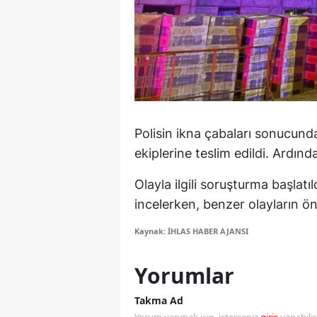
Y
Z
A
B
Polisin ikna çabaları sonucunda
K
ekiplerine teslim edildi. Ardın
K
Olayla ilgili soruşturma başlatıl
B
incelerken, benzer olayların ön
Ş
Kaynak: İHLAS HABER AJANSI
B
Yorumlar
A
Takma Ad
I