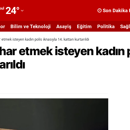
24
°
bul
Son Dakika 
dana
or
Bilim ve Teknoloji
Asayiş
Eğitim
Politika
Sağl
dıyaman
r etmek isteyen kadın polis iknasıyla 14. kattan kurtarıldı
fyonkarahisar
ihar etmek isteyen kadın p
ğrı
arıldı
masya
nkara
ntalya
rtvin
ydın
alıkesir