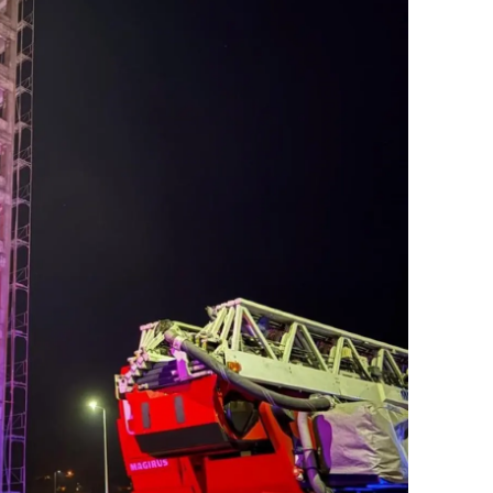
amsun
irt
inop
ivas
ekirdağ
okat
rabzon
unceli
anlıurfa
şak
an