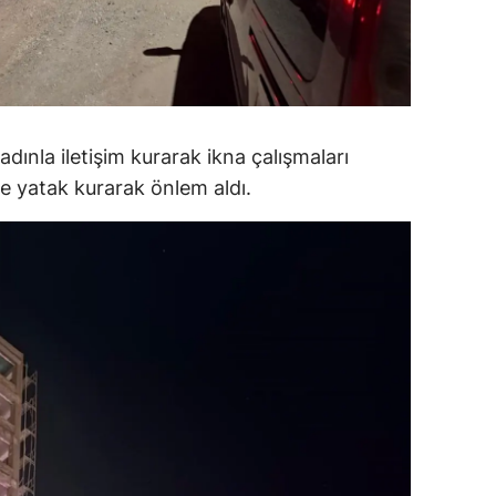
alatya
anisa
ahramanmaraş
adınla iletişim kurarak ikna çalışmaları
ardin
şme yatak kurarak önlem aldı.
uğla
uş
evşehir
iğde
rdu
ize
akarya