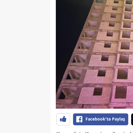
B
B
Bi
B
B
B
Ç
Ç
Ç
D
Facebook'ta Paylaş
D