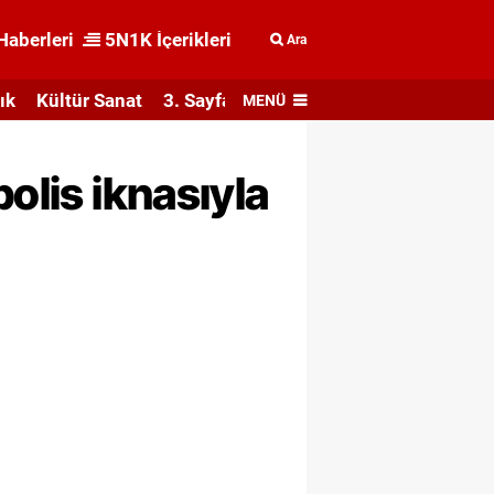
Haberleri
5N1K İçerikleri
Ara
ık
Kültür Sanat
3. Sayfa
MENÜ
olis iknasıyla