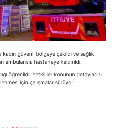
ozgat
onguldak
ksaray
ayburt
 kadın güvenli bölgeye çekildi ve sağlık
araman
dan ambulansla hastaneye kaldırıldı.
ırıkkale
dığı öğrenildi. Yetkililer konunun detaylarını
atman
lenmesi için çalışmalar sürüyor.
ırnak
artın
rdahan
ğdır