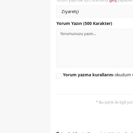
Yorum yapmak için, isterseniz
giriş
yapabili
Y
Yorum Yazın (500 Karakter)
K
Ki
O
D
Yorum yazma kurallarını
okudum v
* Bu içerik ile ilgili 