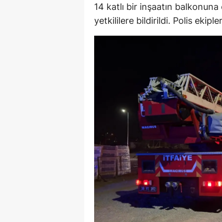
14 katlı bir inşaatın balkonuna 
M
yetkililere bildirildi. Polis ekiple
İ
İ
K
K
K
Kı
K
K
K
K