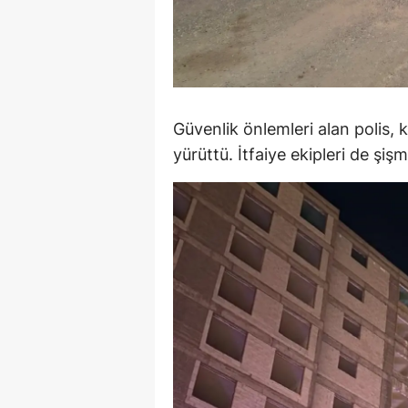
M
M
K
Güvenlik önlemleri alan polis, k
M
yürüttü. İtfaiye ekipleri de şi
M
M
N
N
O
R
S