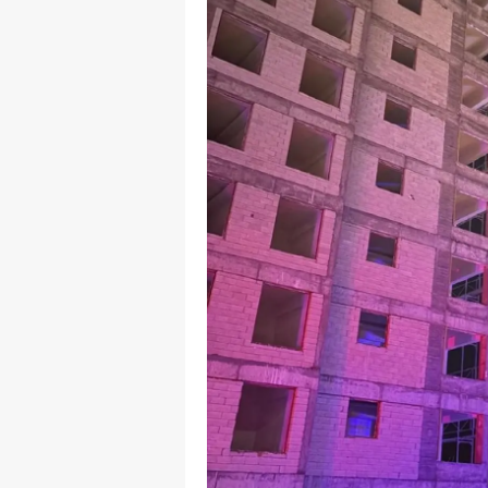
S
Si
S
S
T
T
T
T
Ş
U
V