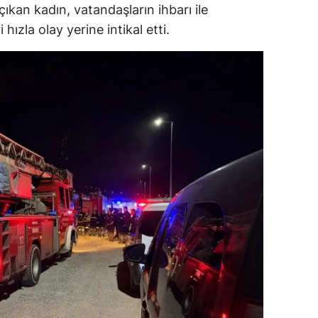
çıkan kadın, vatandaşların ihbarı ile
ersin
ri hızla olay yerine intikal etti.
stanbul
zmir
ars
astamonu
ayseri
rklareli
ırşehir
ocaeli
onya
ütahya