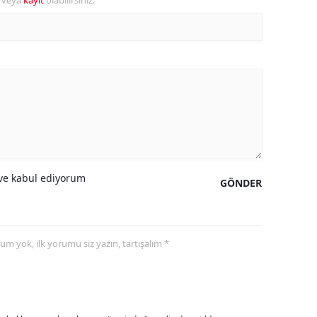
r veya
kayıt
olabilirsiniz.
alova
arabük
lis
smaniye
üzce
e kabul ediyorum
GÖNDER
yorum yok, ilk yorumu siz yazın, tartışalım *