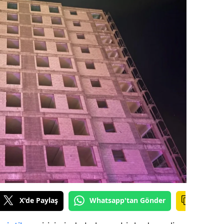
ilecik
ingöl
tlis
olu
urdur
ursa
anakkale
ankırı
orum
enizli
X'de Paylaş
Whatsapp'tan Gönder
iyarbakır