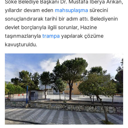
Söke Belediye Başkanı Dr. Mustafa İberya Arıkan,
yıllardır devam eden
mahsuplaşma
sürecini
sonuçlandırarak tarihi bir adım attı. Belediyenin
devlet borçlarıyla ilgili sorunlar, Hazine
taşınmazlarıyla
trampa
yapılarak çözüme
kavuşturuldu.