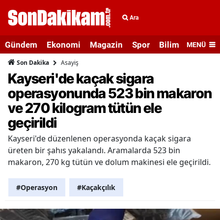
Ara
Gündem
Ekonomi
Magazin
Spor
Bilim ve Teknolo
MENÜ
Asayiş
Son Dakika
Kayseri'de kaçak sigara
operasyonunda 523 bin makaron
ve 270 kilogram tütün ele
geçirildi
Kayseri'de düzenlenen operasyonda kaçak sigara
üreten bir şahıs yakalandı. Aramalarda 523 bin
makaron, 270 kg tütün ve dolum makinesi ele geçirildi.
#Operasyon
#Kaçakçılık