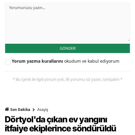
GÖNDER
Yorum yazma kurallarını
okudum ve kabul ediyorum
* Bu içerik ile ilgili yorum yok, ilk yorumu siz yazın, tartışalım *
Asayiş
Son Dakika
Dörtyol'da çıkan ev yangını
itfaiye ekiplerince söndürüldü