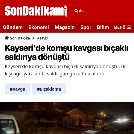
Ara
Gündem
Ekonomi
Magazin
Spor
Bilim ve Teknolo
MENÜ
Asayiş
Son Dakika
Kayseri'de komşu kavgası bıçaklı
saldırıya dönüştü
Kayseri'de komşu kavgası bıçaklı saldırıya dönüştü. Bir
kişi ağır yaralandı, saldırgan gözaltına alındı.
#Kavga
#Bıçaklama