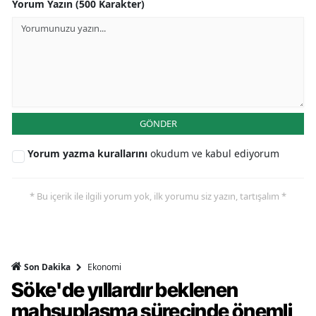
Yorum Yazın (500 Karakter)
GÖNDER
Yorum yazma kurallarını
okudum ve kabul ediyorum
* Bu içerik ile ilgili yorum yok, ilk yorumu siz yazın, tartışalım *
Ekonomi
Son Dakika
Söke'de yıllardır beklenen
mahsuplaşma sürecinde önemli