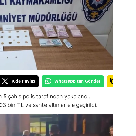
ilecik
ingöl
tlis
olu
urdur
ursa
X'de Paylaş
Whatsapp'tan Gönder
anakkale
ankırı
5 şahıs polis tarafından yakalandı.
 bin TL ve sahte altınlar ele geçirildi.
orum
enizli
iyarbakır