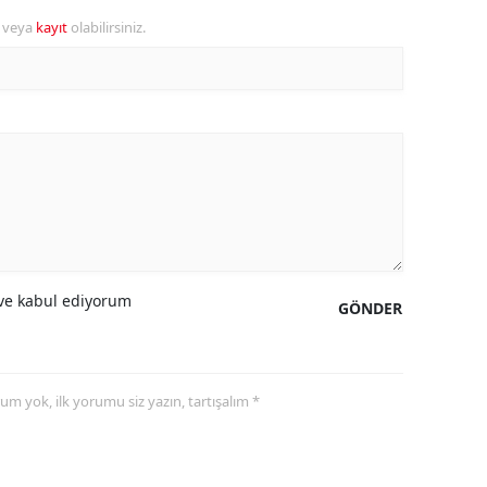
r veya
kayıt
olabilirsiniz.
amsun
irt
inop
ivas
ekirdağ
okat
e kabul ediyorum
rabzon
GÖNDER
unceli
anlıurfa
yorum yok, ilk yorumu siz yazın, tartışalım *
şak
an