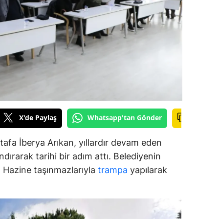
alova
arabük
lis
smaniye
üzce
X'de Paylaş
Whatsapp'tan Gönder
afa İberya Arıkan, yıllardır devam eden
dırarak tarihi bir adım attı. Belediyenin
ar, Hazine taşınmazlarıyla
trampa
yapılarak