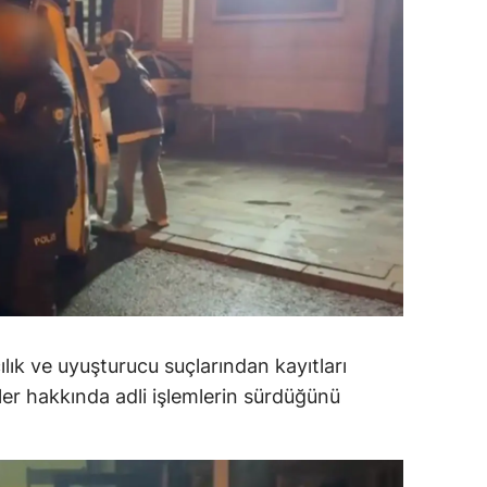
ersin
stanbul
zmir
ars
astamonu
ayseri
rklareli
ırşehir
ılık ve uyuşturucu suçlarından kayıtları
ocaeli
iler hakkında adli işlemlerin sürdüğünü
onya
ütahya