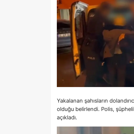
M
İ
İ
K
K
K
Kı
K
Yakalanan şahısların dolandırıc
K
olduğu belirlendi. Polis, şüphel
açıkladı.
K
K