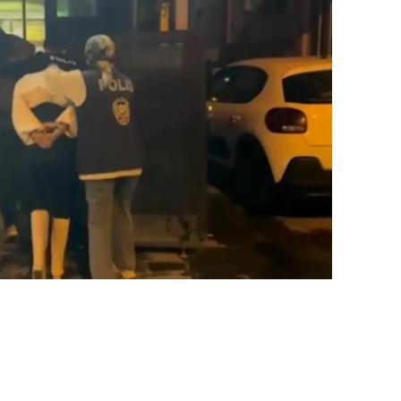
alatya
anisa
ahramanmaraş
ardin
uğla
uş
evşehir
iğde
rdu
ize
akarya