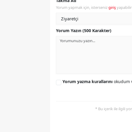
Takma Ad
Yorum yapmak için, isterseniz
giriş
yapabili
S
Si
Yorum Yazın (500 Karakter)
S
S
T
T
Yorum yazma kurallarını
okudum v
T
T
Ş
* Bu içerik ile ilgili 
U
V