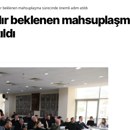
dır beklenen mahsuplaşma sürecinde önemli adım atıldı
ozgat
rdır beklenen mahsuplaş
onguldak
ıldı
ksaray
ayburt
araman
ırıkkale
atman
ırnak
artın
rdahan
ğdır