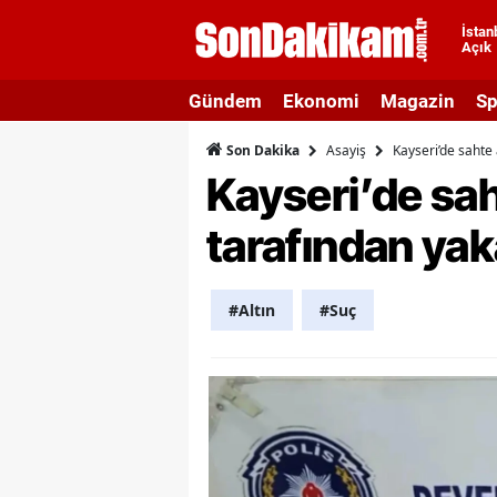
İstan
Açık
A
Gündem
Ekonomi
Magazin
Sp
A
Asayiş
Kayseri’de sahte 
Son Dakika
A
Kayseri’de sah
A
tarafından yak
A
A
#Altın
#Suç
A
A
A
B