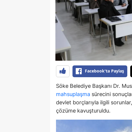
Y
K
Ki
O
D
Facebook'ta Paylaş
Söke Belediye Başkanı Dr. Must
mahsuplaşma
sürecini sonuçlan
devlet borçlarıyla ilgili sorunl
çözüme kavuşturuldu.