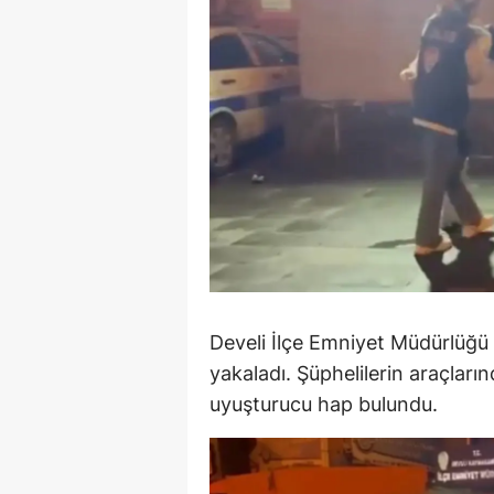
E
E
E
E
E
G
G
Develi İlçe Emniyet Müdürlüğü e
G
yakaladı. Şüphelilerin araçları
H
uyuşturucu hap bulundu.
H
I