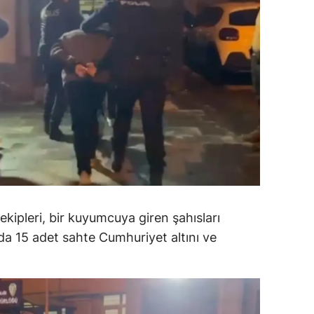
dirne
lazığ
rzincan
rzurum
skişehir
aziantep
iresun
kipleri, bir kuyumcuya giren şahısları
ümüşhane
nda 15 adet sahte Cumhuriyet altını ve
akkari
atay
sparta