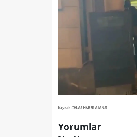
M
M
K
M
M
M
N
N
Kaynak: İHLAS HABER AJANSI
O
R
Yorumlar
S