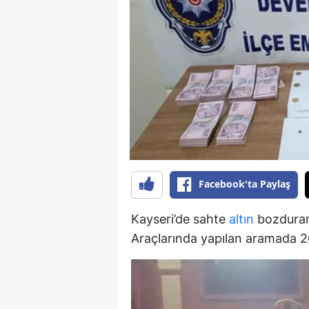
B
B
Bi
B
B
B
Facebook'ta Paylaş
Ç
Ç
Kayseri’de sahte
altın
bozduran 
Araçlarında yapılan aramada 203
Ç
D
D