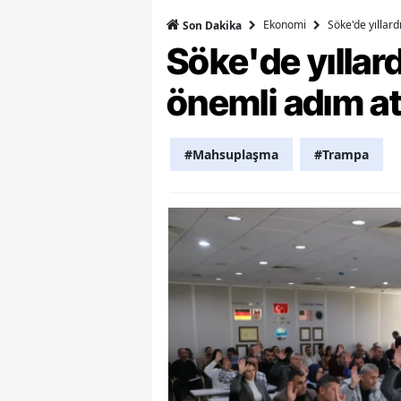
Ekonomi
Söke'de yıllar
Son Dakika
Y
Söke'de yılla
Z
önemli adım at
A
B
#Mahsuplaşma
#Trampa
K
K
B
Ş
B
A
I