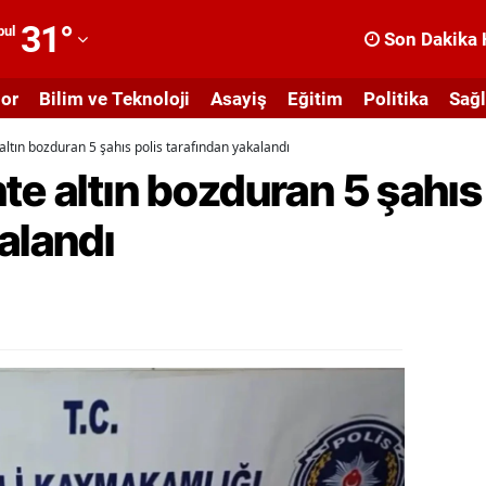
31
°
bul
Son Dakika 
dana
or
Bilim ve Teknoloji
Asayiş
Eğitim
Politika
Sağl
dıyaman
altın bozduran 5 şahıs polis tarafından yakalandı
fyonkarahisar
te altın bozduran 5 şahıs
ğrı
alandı
masya
nkara
ntalya
rtvin
ydın
alıkesir