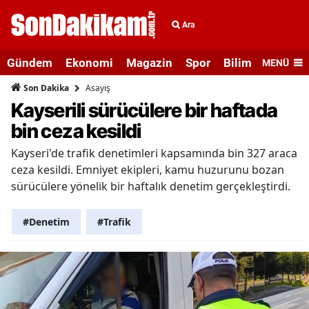
Ara
Gündem
Ekonomi
Magazin
Spor
Bilim ve Teknolo
MENÜ
Asayiş
Son Dakika
Kayserili sürücülere bir haftada
bin ceza kesildi
Kayseri'de trafik denetimleri kapsamında bin 327 araca
ceza kesildi. Emniyet ekipleri, kamu huzurunu bozan
sürücülere yönelik bir haftalık denetim gerçekleştirdi.
#Denetim
#Trafik