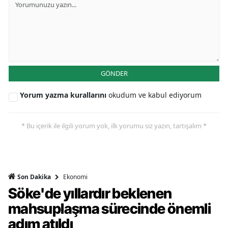
GÖNDER
Yorum yazma kurallarını
okudum ve kabul ediyorum
* Bu içerik ile ilgili yorum yok, ilk yorumu siz yazın, tartışalım *
Ekonomi
Son Dakika
Söke'de yıllardır beklenen
mahsuplaşma sürecinde önemli
adım atıldı