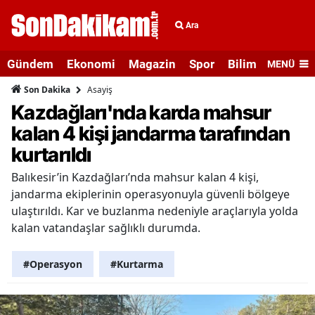
Ara
Gündem
Ekonomi
Magazin
Spor
Bilim ve Teknolo
MENÜ
Asayiş
Son Dakika
Kazdağları'nda karda mahsur
kalan 4 kişi jandarma tarafından
kurtarıldı
Balıkesir’in Kazdağları’nda mahsur kalan 4 kişi,
jandarma ekiplerinin operasyonuyla güvenli bölgeye
ulaştırıldı. Kar ve buzlanma nedeniyle araçlarıyla yolda
kalan vatandaşlar sağlıklı durumda.
#Operasyon
#Kurtarma