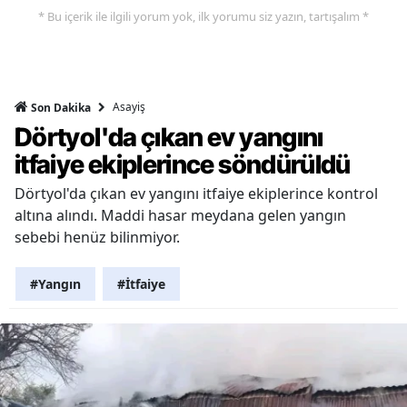
* Bu içerik ile ilgili yorum yok, ilk yorumu siz yazın, tartışalım *
Asayiş
Son Dakika
Dörtyol'da çıkan ev yangını
itfaiye ekiplerince söndürüldü
Dörtyol'da çıkan ev yangını itfaiye ekiplerince kontrol
altına alındı. Maddi hasar meydana gelen yangın
sebebi henüz bilinmiyor.
#Yangın
#İtfaiye