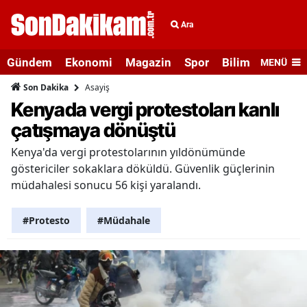
Ara
Gündem
Ekonomi
Magazin
Spor
Bilim ve Teknolo
MENÜ
Asayiş
Son Dakika
Kenyada vergi protestoları kanlı
çatışmaya dönüştü
Kenya'da vergi protestolarının yıldönümünde
göstericiler sokaklara döküldü. Güvenlik güçlerinin
müdahalesi sonucu 56 kişi yaralandı.
#Protesto
#Müdahale