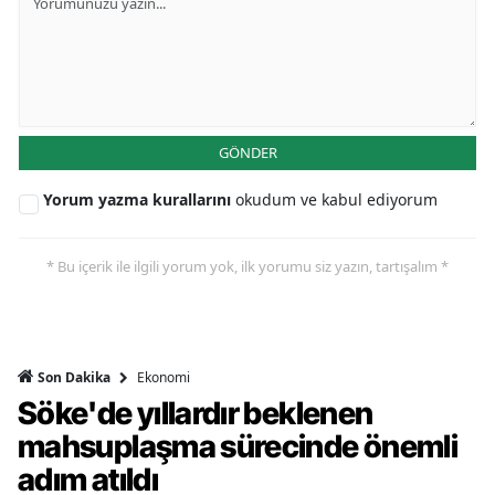
GÖNDER
Yorum yazma kurallarını
okudum ve kabul ediyorum
* Bu içerik ile ilgili yorum yok, ilk yorumu siz yazın, tartışalım *
Ekonomi
Son Dakika
Söke'de yıllardır beklenen
mahsuplaşma sürecinde önemli
adım atıldı