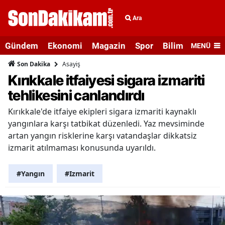
Ara
Gündem
Ekonomi
Magazin
Spor
Bilim ve Teknolo
MENÜ
Asayiş
Son Dakika
Kırıkkale itfaiyesi sigara izmariti
tehlikesini canlandırdı
Kırıkkale'de itfaiye ekipleri sigara izmariti kaynaklı
yangınlara karşı tatbikat düzenledi. Yaz mevsiminde
artan yangın risklerine karşı vatandaşlar dikkatsiz
izmarit atılmaması konusunda uyarıldı.
#Yangın
#Izmarit